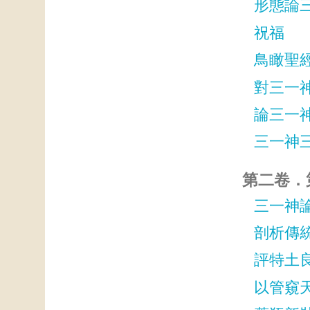
形態論
祝福
鳥瞰聖
對三一
論三一
三一神
第二卷．
三一神
剖析傳
評特土
以管窺