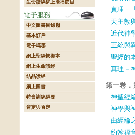
生命讀經網上廣播節目
真理－
天主教
中文圖書目錄
近代神
基本訂戶
正統與
電子嗎哪
聖經的
網上聖經恢復本
網上生命讀經
真理－
结晶读经
第一卷．
網上圖書
神聖經
特會訓練綱要
肯定與否定
神學與
由經綸
約翰福