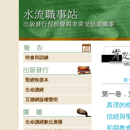
特會和訓練
聖經恢復本
第
生命讀經
第一卷．
互聯網版權聲明
真理的
信經與
生命讀經數位廣播
初期教