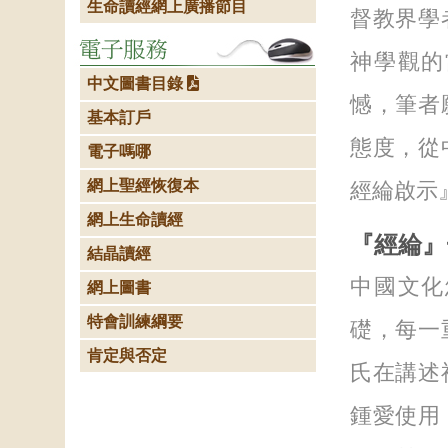
生命讀經網上廣播節目
督教界學
神學觀的
中文圖書目錄
憾，筆者
基本訂戶
態度，從
電子嗎哪
網上聖經恢復本
經綸啟示
網上生命讀經
『經綸』
結晶讀經
中國文化
網上圖書
特會訓練綱要
礎，每一
肯定與否定
氏在講述
鍾愛使用