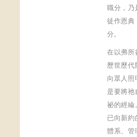
職分，乃
徒作恩典
分。
在以弗所
歷世歷代
向眾人照
是要將祂
祕的經綸
已向新約
體系、管