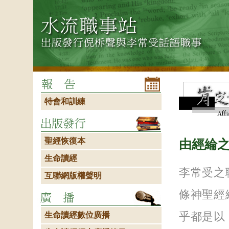
特會和訓練
聖經恢復本
由經綸
生命讀經
李常受之
互聯網版權聲明
條神聖經
乎都是以
生命讀經數位廣播