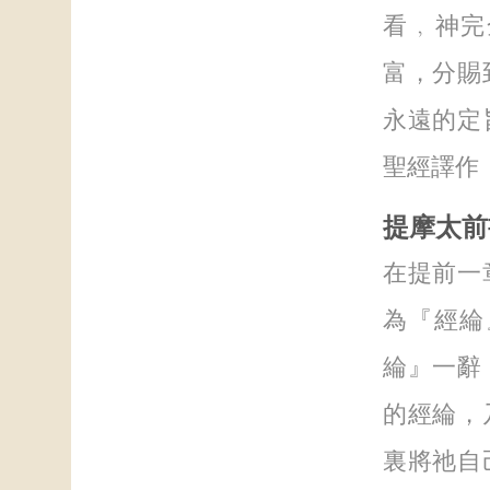
看﹐神完
富，分賜
永遠的定
聖經譯作
提摩太前
在提前一
為『經綸』
綸』一辭
的經綸，
裏將祂自