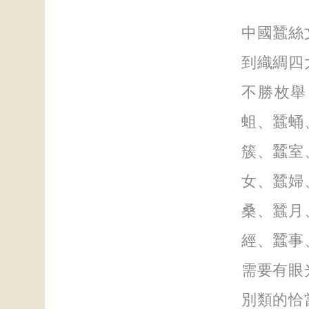
中國蠶絲
到織綢四
不勝枚舉
蛆、蠶蛹
簇、蠶室
女、蠶婦
桑、蠶月
經、蠶事
需要有眼
別類的恰