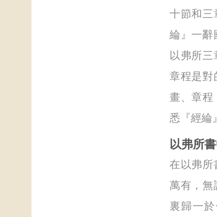
十節和三
綸』一辭
以弗所三
章程是對
畫、章程
悉『經綸
以弗所書
在以弗所
萬有，無
裏歸一於