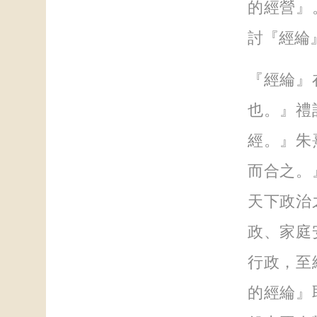
的經營』
討『經綸
『經綸』
也。』禮
經。』朱
而合之。
天下政治
政、家庭
行政，至
的經綸』