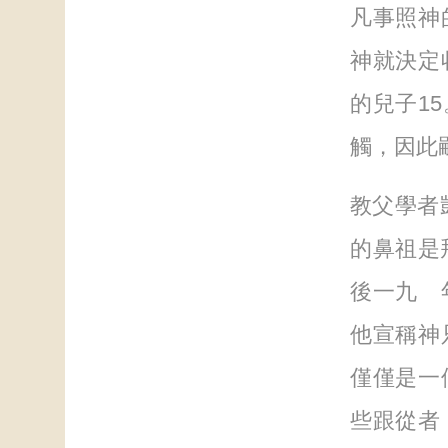
凡事照神
神就決定
的兒子1
觸，因此
教父學者凱利
的鼻祖是拜
後一九 
他宣稱神
僅僅是一
些跟從者