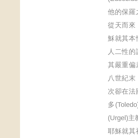
他的保羅
從天而來
穌就其本
人二性的
其嚴重偏
八世紀末
次卻在法
多(Tole
(Urge
耶穌就其