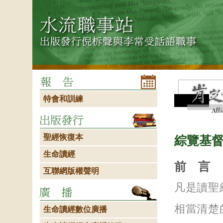
特會和訓練
聖經恢復本
綜覽基
生命讀經
前 言
互聯網版權聲明
凡是讀聖
相當清楚
生命讀經數位廣播