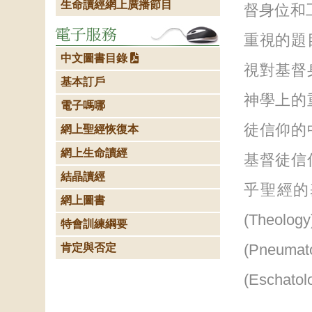
生命讀經網上廣播節目
督身位和工
重視的題
中文圖書目錄
視對基督
基本訂戶
神學上的
電子嗎哪
徒信仰的
網上聖經恢復本
網上生命讀經
基督徒信
結晶讀經
乎聖經的
網上圖書
(Theo
特會訓練綱要
(Pneum
肯定與否定
(Escha