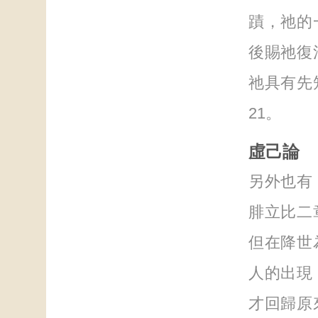
蹟，祂的
後賜祂復
祂具有先
21。
虛己論
另外也有
腓立比二
但在降世
人的出現
才回歸原