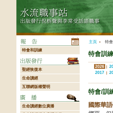
主頁
特會
特會和訓練
特會訓
2026
2
|
聖經恢復本
2017
2
|
生命讀經
互聯網版權聲明
特會/訓練
國際華語
生命讀經數位廣播