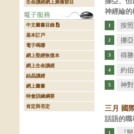
挪亞、但
生命讀經網上廣播節目
神經綸的
按照
中文圖書目錄
基本訂戶
挪亞
電子嗎哪
得勝
網上聖經恢復本
網上生命讀經
約伯
結晶讀經
神對
網上圖書
特會訓練綱要
肯定與否定
三月 國
話語的職
『堅