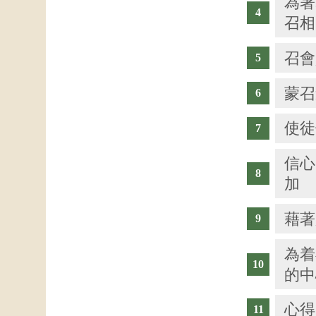
為著
召相
召會
蒙召
使徒
信心
加
藉著
為着
的中
心得