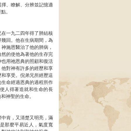
選擇、瞭解、分辨並記憶適
要點。
兄在一九二四年得了肺結核
好幾回。他在生病期間，為
。神施恩醫治了他的肺病，
自然的使他為著他的生存完
神也用祂恩典的照顧和復活
，他對神有許多的經歷和享
歷和享受。倪弟兄所經歷這
的生命經過恩典的過程所作
使人得著造就和生命的長
典和神聖的生命。
際中肯，又清楚又明亮，滿
是那麼平易近人，氣度寬