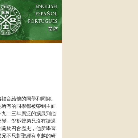
傳福音給他的同學和同鄉。
他所有的同學都被帶到主面
一九二三年廣泛的擴展到他
改變。倪柝聲弟兄沒有讀過
及關於召會歷史，他所學習
弟兄不只對聖經有卓越的研