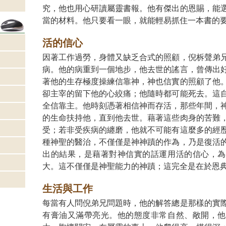
究，他也用心研讀屬靈書報。他有傑出的恩賜，能
當的材料。他只要看一眼，就能輕易抓住一本書的
活的信心
因著工作過勞，身體又缺乏合式的照顧，倪柝聲弟
病。他的病重到一個地步，他去世的謠言，曾傳出
著他的生存極度操練信靠神，神也信實的照顧了他
卻主宰的留下他的心絞痛；他隨時都可能死去。這
全信靠主。他時刻憑著相信神而存活，那些年間，
的生命扶持他，直到他去世。藉著這些肉身的苦難
受；若非受疾病的纏磨，他就不可能有這麼多的經
種神聖的醫治，不僅僅是神神蹟的作為，乃是復活
出的結果，是藉著對神信實的話運用活的信心，為
大。這不僅僅是神聖能力的神蹟；這完全是在於恩
生活與工作
每當有人問倪弟兄問題時，他的解答總是那樣的實
有膏油又滿帶亮光。他的態度非常自然、敞開，他