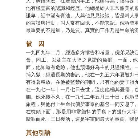
大，胸懷闊宏。在屬靈的事上，他爬得高，摸得深
他有極豐富的認識和經歷。他總是給人非常甜美的
謙卑，話中滿有膏油。人與他見見談談，皆是叫人
的言談與行動，叫人常有回憶，不能忘記。倪柝聲
最重要的不是量，乃是質。真實的工作乃是生命的
被 囚
一九四九年二月，經過多方禱告和考量，倪弟兄決
會、同工、以及主在大陸之見證的負擔。一面，他
面，他知道有危險，他也預備好為主的見證犧牲。
捕入獄；經過長期的審訊，他在一九五六年夏被判
有得著釋放。在他被監禁的期間，只有他的妻子得
在一九七一年十一月七日去世，這使他極其憂傷，
觸。她死後不久，在一九七二年五月三十日，倪柝
旅程，與他付上生命代價所事奉的基督一同安息了
在枕頭下面，那是用非常顫抖的手寫下的幾行大字
贖罪而死，三日復活，這是宇宙間最大的事實。我信
其他引語