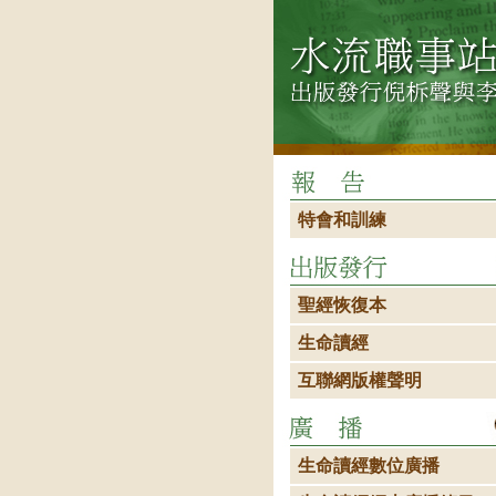
特會和訓練
聖經恢復本
生命讀經
互聯網版權聲明
生命讀經數位廣播