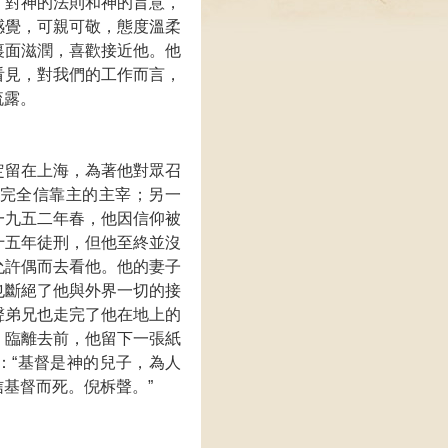
；對神的法則和神的旨意，
感覺，可親可敬，態度溫柔
裏面滋潤，喜歡接近他。他
看見，對我們的工作而言，
流露。
定留在上海，為著他對眾召
完全信靠主的主宰；另一
一九五二年春，他因信仰被
十五年徒刑，但他至終並沒
允許偶而去看他。他的妻子
也斷絕了他與外界一切的接
聲弟兄也走完了他在地上的
。臨離去前，他留下一張紙
：“基督是神的兒子，為人
基督而死。倪柝聲。”