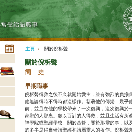
主頁
關於倪柝聲
關於倪柝聲
簡 史
早期職事
倪柝聲得救之後不久就開始愛主，並有強烈的負擔
他無論得時不得時都這樣作。藉著他的傳揚，幾乎
前，並且在他的學校帶來了一次復興，這次復興於
家鄉的人那裏。數以百計的人得救，並且生活有所
神學院或聖經學校。關於基督，關於那靈的事，以
的多半是得自研讀聖經和讀屬靈人的著作。倪柝聲