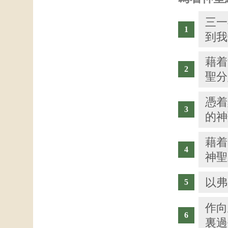
三一
到我
藉着
聖分
憑着
的神
藉着
神聖
以弗
作向
裏過