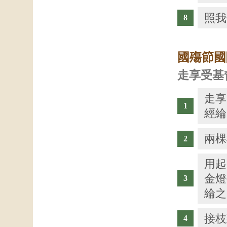
照我
國殤節國
走享受基
走享
經綸
兩棵
用起
金燈
綸之
接枝