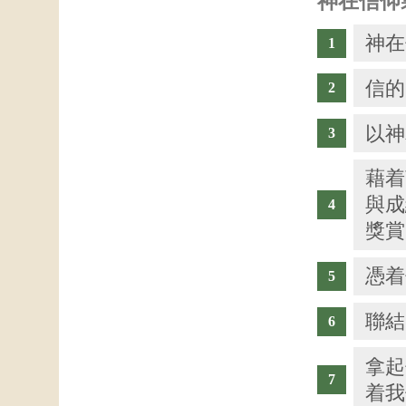
神在信仰
神在
信的
以神
藉着
與成
獎賞
憑着
聯結
拿起
着我