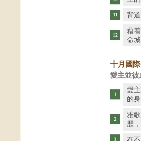
背道
藉着
命城
十月國際
愛主並彼
愛主
的身
雅歌
歷，
在不