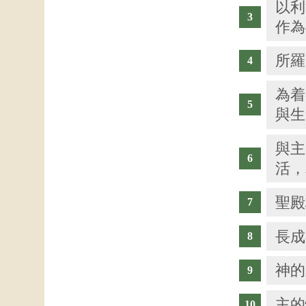
以利
作為
所羅
為着
與生
與主
活，
聖殿
長成
神的
主的