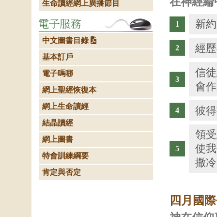
在神經綸
生命讀經網上廣播節目
新約
中文圖書目錄
經歷
基本訂戶
信徒
電子嗎哪
會作
網上聖經恢復本
網上生命讀經
彼得
結晶讀經
領受
網上圖書
使我
特會訓練綱要
撒冷
肯定與否定
四月國際