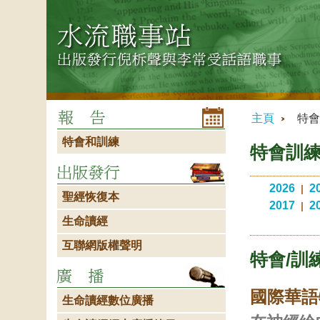
主頁
特會
特會和訓練
特會訓
2026
2
|
聖經恢復本
2017
2
|
生命讀經
互聯網版權聲明
特會/訓練
國際華語
生命讀經數位廣播