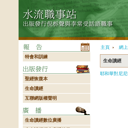
主頁
網上
特會和訓練
生命讀經
耶和華對尼尼
聖經恢復本
生命讀經
互聯網版權聲明
生命讀經數位廣播