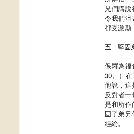
兄們講說
令我們沮
都受激勵
五 堅固
保羅為福
30。）
他說，這
反對者一
是和所作
固了弟兄
經綸。