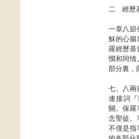
二 經歷
一章八節
穌的心腸
羅經歷基
憫和同情
部分裏，
七、八兩
連接詞『
關。保羅
念聖徒。
不僅是指
的各部分