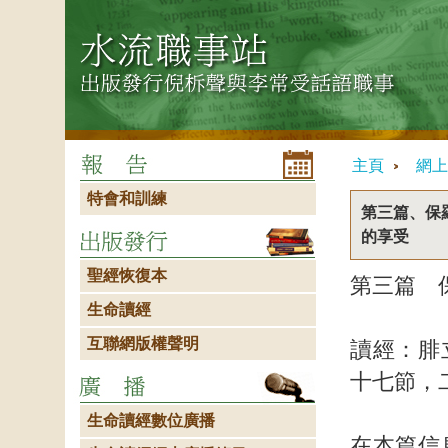
主頁
網上
特會和訓練
第三篇、保
的享受
聖經恢復本
第三篇 
生命讀經
互聯網版權聲明
讀經：腓
十七節，
生命讀經數位廣播
在本篇信