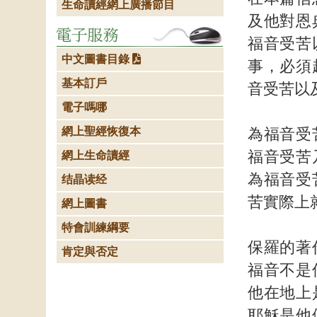
生命讀經網上廣播節目
及他對恩
福音受苦
中文圖書目錄
事，必須
基本訂戶
音受苦以
電子嗎哪
網上聖經恢復本
為福音受
福音受苦
網上生命讀經
為福音受
结晶读经
苦實際上
網上圖書
特會訓練綱要
保羅的著
肯定與否定
福音不是
他在地上
耶穌是他