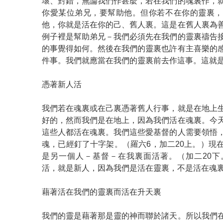
壞、對錯，無論我們作甚麼，若在我們的魂裏作，
你愛某位弟兄，要幫助他。但你若不在你的靈裏，
他，你就是活在你的己、舊人裏。這是在舊人裏為
例子裡是幫助弟兄－我們必須先在我們的靈裏禱告
的事覺得如何。然後在我們的靈裏也許有主喜樂的
件事。我們就應當在我們的靈裏前去作這事。這就
憑著新人活
我們若在魂裏或在己裏憑著舊人行事，就是在地上
好的，然而我們是在地上，因為我們活在魂裏。今
這些人都活在魂裏。我們這些愛基督的人需要領悟
魂，已經釘了十字架。（羅六6，加二20上。）現
是另一個人－基督－在我裏面活著。（加二20下
活，就是新人，因為我們是活在靈裏，不是活在魂
藉著活在我們的靈裏而活在升天裏
我們的靈是藉著那是靈的神而聯於諸天。所以我們