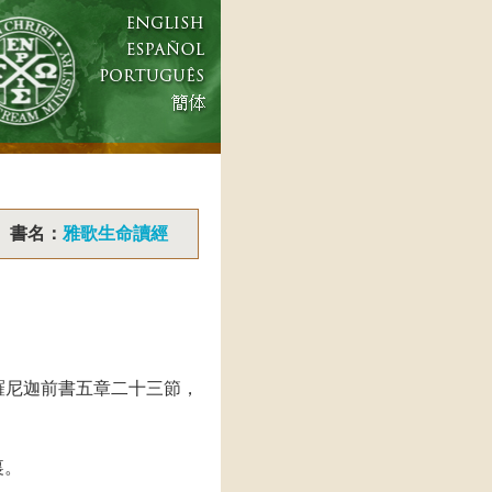
書名：
雅歌生命讀經
羅尼迦前書五章二十三節，
裏。