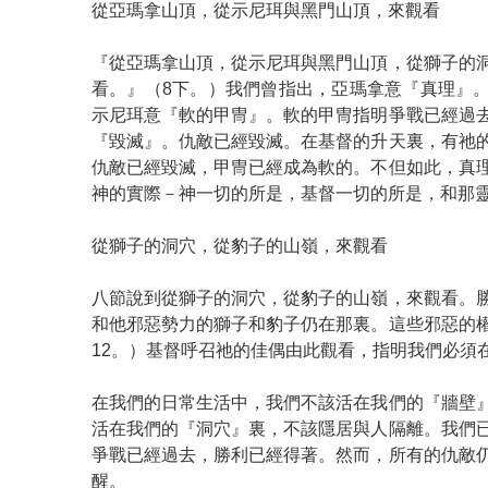
從亞瑪拿山頂，從示尼珥與黑門山頂，來觀看
『從亞瑪拿山頂，從示尼珥與黑門山頂，從獅子的
看。』（8下。）我們曾指出，亞瑪拿意『真理』
示尼珥意『軟的甲冑』。軟的甲冑指明爭戰已經過
『毀滅』。仇敵已經毀滅。在基督的升天裏，有祂
仇敵已經毀滅，甲冑已經成為軟的。不但如此，真
神的實際－神一切的所是，基督一切的所是，和那
從獅子的洞穴，從豹子的山嶺，來觀看
八節說到從獅子的洞穴，從豹子的山嶺，來觀看。
和他邪惡勢力的獅子和豹子仍在那裏。這些邪惡的
12。）基督呼召祂的佳偶由此觀看，指明我們必須
在我們的日常生活中，我們不該活在我們的『牆壁
活在我們的『洞穴』裏，不該隱居與人隔離。我們
爭戰已經過去，勝利已經得著。然而，所有的仇敵
醒。