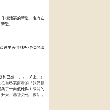
，作復活裏的新造。惟有在
有新造。
這裏主表達祂對佳偶的珍
從利巴嫩…。』（8上。）
在往自己裏面看的『我們牆
就築了一面使她與主隔開的
－升天。基督受死、復活，