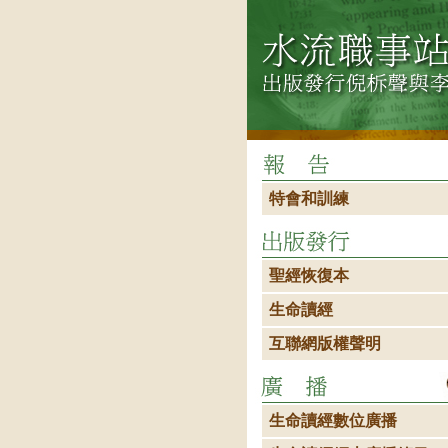
特會和訓練
聖經恢復本
生命讀經
互聯網版權聲明
生命讀經數位廣播