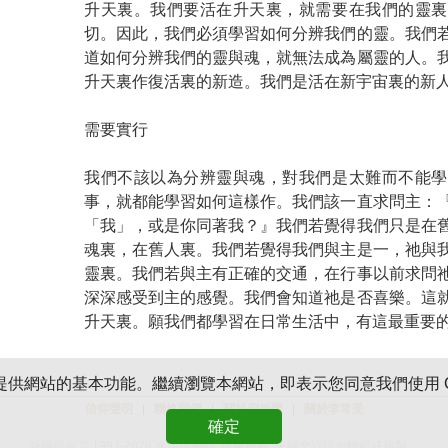
升天裏。我們要活在升天裏，就需要在我們的靈裏
切。因此，我們必須學習如何分辨我們的靈。我們
道如何分辨我們的靈與魂，就無法成為屬靈的人。
升天裏作復活裏的新造。我們是活在新宇宙裏的新
需要實行
我們不該以為分辨靈與魂，對我們是太難而不能學
事，就都能學習如何這樣作。我們該一直求問主：
「我」，或是你同著我？』我們若覺得我們只是在
魂裏，在舊人裏。我們若覺得我們與主是一，祂與
靈裏。我們若與主有正確的交通，在行事以前求問
深深感受到主的感覺。我們會知道祂是否喜樂。這
升天裏。願我們都學習在日常生活中，有這最重要
e 以提供網站的基本功能。繼續瀏覽本網站，即表示您同意我們使用 Co
信仰聲明
聯絡我們
關於倪柝聲
關於李常受
|
|
|
網上版權聲明
確定
<
版權所有 © 1997-
2026
水流職事站. 版權所有. 未經允許請勿轉載或複製．