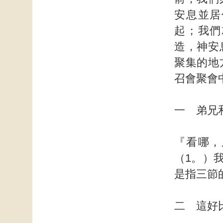
安息並居
起；我們
造，神安
聚集的地
召會聚會
一 弟
『看哪，
（1。）
是指三節
二 這好