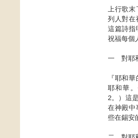
上行歌末
列人對在
這篇詩指
祝福每個
一 對耶
『耶和華
耶和華。
2。）這
在神殿中
些在錫安
二 對耶