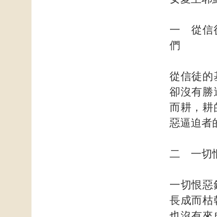
一 從信
們
從信徒的
卻沒有勝
而耕，耕
惡逼迫者
二 一切
一切恨惡
長成而枯
也沒有來