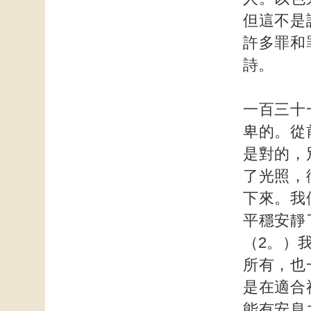
但這不是
許多罪和
詩。
一百三十
卑的。從
是對的，
了光照，
下來。我
平穩安靜
（2。）
所有，也
是在適合
能有安息