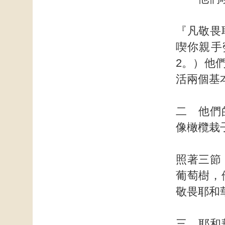
『凡敬畏
喫你親手
2。）他
活兩個基
二 他們
像橄欖栽
照著三節
葡萄樹，
敬畏耶和
三 耶和