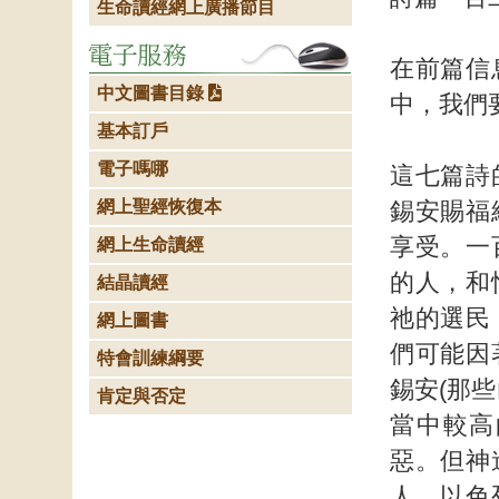
生命讀經網上廣播節目
在前篇信
中文圖書目錄
中，我們
基本訂戶
電子嗎哪
這七篇詩
網上聖經恢復本
錫安賜福
享受。一
網上生命讀經
的人，和
結晶讀經
祂的選民
網上圖書
們可能因
特會訓練綱要
錫安(那
肯定與否定
當中較高
惡。但神
人。以色