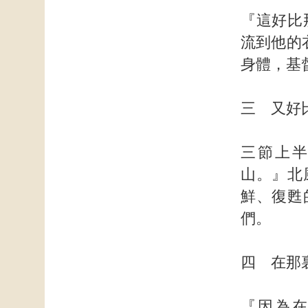
『這好比
流到他的
身體，基
三 又好
三節上
山。』北
鮮、復甦
們。
四 在那
『因為