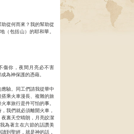
幫助從何而來？我的幫助從
地（包括山）的耶和華。
不傷你，夜間月亮必不害
都成為神保護的憑藉。
的應驗。同工們請我從華中
段搭乘火車漫長、複雜的旅
乘火車旅行是件可怕的事。
時，我們就必須離開火車，
，夜裏天空晴朗，月亮皎潔
我為著主在六節的話讚美
剛讀到聖經，就是神的話，