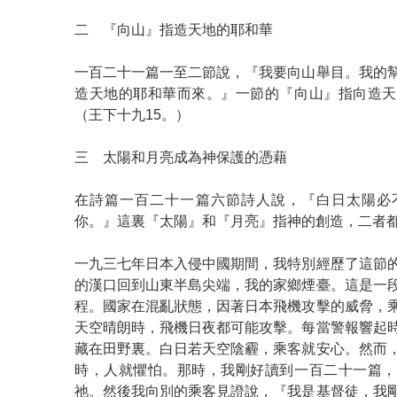
二 『向山』指造天地的耶和華
一百二十一篇一至二節說，『我要向山舉目。我的
造天地的耶和華而來。』一節的『向山』指向造天
（王下十九15。）
三 太陽和月亮成為神保護的憑藉
在詩篇一百二十一篇六節詩人說，『白日太陽必
你。』這裏『太陽』和『月亮』指神的創造，二者
一九三七年日本入侵中國期間，我特別經歷了這節
的漢口回到山東半島尖端，我的家鄉煙臺。這是一
程。國家在混亂狀態，因著日本飛機攻擊的威脅，
天空晴朗時，飛機日夜都可能攻擊。每當警報響起
藏在田野裏。白日若天空陰霾，乘客就安心。然而
時，人就懼怕。那時，我剛好讀到一百二十一篇，
祂。然後我向別的乘客見證說，『我是基督徒，我