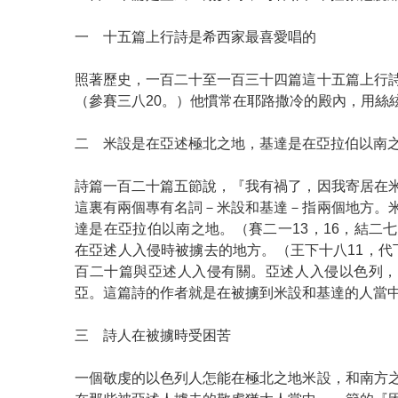
一 十五篇上行詩是希西家最喜愛唱的
照著歷史，一百二十至一百三十四篇這十五篇上行
（參賽三八20。）他慣常在耶路撒冷的殿內，用絲
二 米設是在亞述極北之地，基達是在亞拉伯以南
詩篇一百二十篇五節說，『我有禍了，因我寄居在
這裏有兩個專有名詞－米設和基達－指兩個地方。
達是在亞拉伯以南之地。（賽二一13，16，結二七
在亞述人入侵時被擄去的地方。（王下十八11，代
百二十篇與亞述人入侵有關。亞述人入侵以色列，
亞。這篇詩的作者就是在被擄到米設和基達的人當
三 詩人在被擄時受困苦
一個敬虔的以色列人怎能在極北之地米設，和南方