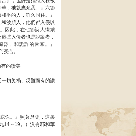
困苦』，也許是指詩人在被
和華，祂就應允我。』六節
惡和平的人，許久同住。』
人和波斯人，他們都入侵以
。因此，在七節詩人繼續
為這些入侵者也是說謊者，
嘴脣，和詭詐的舌頭。』
何受苦。
而有的讚美
受一切災禍、災難而有的讚
庇你。』照著歷史，這裏
14～19。）沒有耶和華