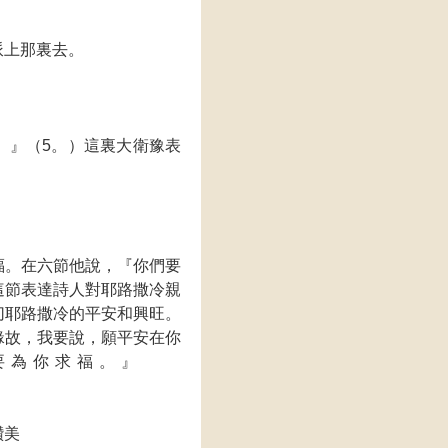
支派上那裏去。
那裏
。』（5。）這裏大衛豫表
福。在六節他說，『你們要
這節表達詩人對耶路撒冷親
切耶路撒冷的平安和興旺。
緣故，我要說，願平安在你
我要為你求福。』
的讚美