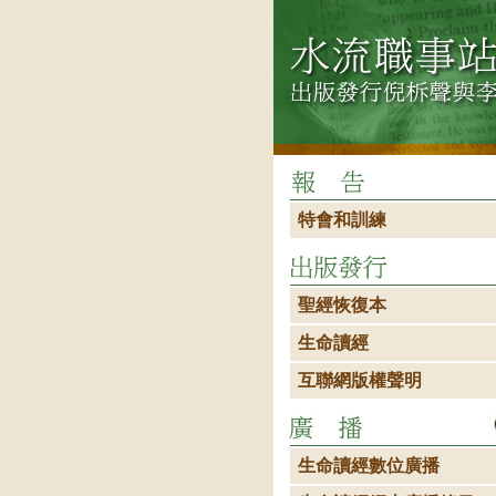
特會和訓練
聖經恢復本
生命讀經
互聯網版權聲明
生命讀經數位廣播