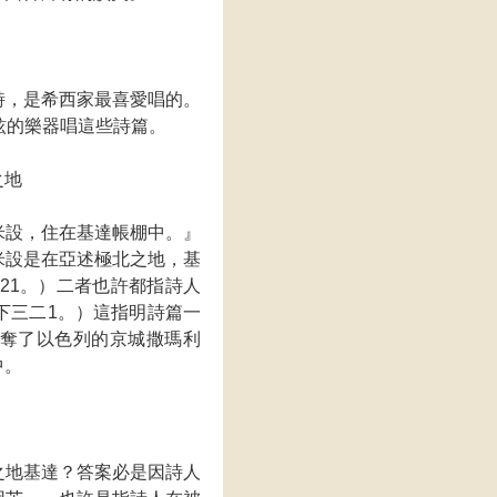
詩，是希西家最喜愛唱的。
絃的樂器唱這些詩篇。
之地
米設，住在基達帳棚中。』
米設是在亞述極北之地，基
21。）二者也許都指詩人
下三二1。）這指明詩篇一
奪了以色列的京城撒瑪利
中。
之地基達？答案必是因詩人