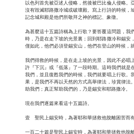
以色列首先被亞述人侵略，然後被巴比倫人侵略。
沒有毀滅耶路撒冷城或破壞殿。寫上行詩的時候，
記念城和殿是他們所敬拜之神的標記、象徵。
為甚麼這十五篇詩稱為上行歌？要答覆這問題，我
時，乃是在走下坡的光景裏；回到耶路撒冷和錫安
僅如此，他們必須登錫安山，他們在登山的時候，
我們得救的時候，是在走上坡的光景，因此不必唱
許『下沉』或『低落』了一段時期。這時我們就是
我們，並且復甦我們的時候，我們就要唱上行歌。
果，是我們不再以天然的方式高舉律法，珍賞律法
助我們；真正幫助我們的，乃是錫安和耶路撒冷。
現在我們逐篇來看這十五篇詩。
壹 聖民上錫安時，為著耶和華拯救他脫離困苦而
一百二十篇是聖民上錫安時，為著耶和華拯救他脫