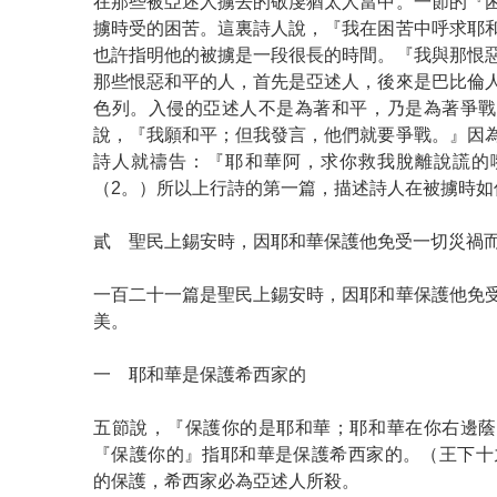
在那些被亞述人擄去的敬虔猶太人當中。一節的『
擄時受的困苦。這裏詩人說，『我在困苦中呼求耶
也許指明他的被擄是一段很長的時間。『我與那恨
那些恨惡和平的人，首先是亞述人，後來是巴比倫
色列。入侵的亞述人不是為著和平，乃是為著爭戰
說，『我願和平；但我發言，他們就要爭戰。』因
詩人就禱告：『耶和華阿，求你救我脫離說謊的
（2。）所以上行詩的第一篇，描述詩人在被擄時如
貳 聖民上錫安時，因耶和華保護他免受一切災禍
一百二十一篇是聖民上錫安時，因耶和華保護他免
美。
一 耶和華是保護希西家的
五節說，『保護你的是耶和華；耶和華在你右邊蔭
『保護你的』指耶和華是保護希西家的。（王下十九
的保護，希西家必為亞述人所殺。