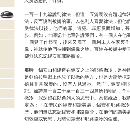
人所熟悉的上行詩。
一百一十九篇說到律法，但這十五篇裏沒有題起律
法，反而說到被擄的事。以色列人喜愛律法，但他
受律法以後，他們的罪、過犯、罪愆反而增加，甚
步。例如，士師記十七章告訴我們，有一個人在他
一個兒子作祭司，後來又雇了一個利未人在家裏作
像，神就使他們被擄到偶像之地。百姓在被擄中受
卻無法忘記錫安和耶路撒冷。
那時，錫安山和建造在錫安之上的耶路撒冷，是神
是亞伯拉罕獻上他兒子以撒的地方，也是大衛所揀
祕且非常深奧的，沒有人見過祂。然而，錫安和耶
記。如詩篇一百二十至一百三十四篇所指明的，作
撒冷，深深留在以色列人的思想中。為這緣故，我
定為：『在聖民的經歷和讚美裏，錫安和耶路撒冷
歷，他們無法忘記錫安和耶路撒冷，在他們的讚美
切敬虔或安慰，乃關切錫安和耶路撒冷的命運。