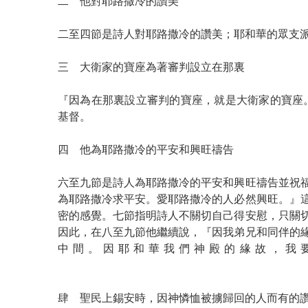
二 他對耶路撒冷的讚美
二至四節是詩人對耶路撒冷的讚美；耶和華的眾
三 大衛家的寶座為著審判設立在
『因為在那裏設立審判的寶座，就是大衛家的寶座
基督。
四 他為耶路撒冷的平安和興旺禱告
六至九節是詩人為耶路撒冷的平安和興旺禱告並祝
為耶路撒冷求平安。愛耶路撒冷的人必然興旺。』
密的感覺。七節指明詩人不關切自己得安慰，只關
因此，在八至九節他繼續說，『因我弟兄和同伴的
中間。因耶和華我們神殿的緣故，
肆 聖民上錫安時，因神憐恤被擄歸回的人而有