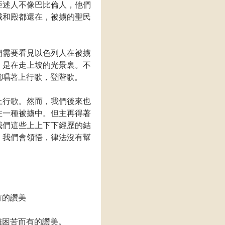
亞述人不像巴比倫人，他們
城和殿都還在，被擄的聖民
們需要看見以色列人在被擄
，是在走上坡的光景裏。不
就唱著上行歌，登階歌。
上行歌。然而，我們後來也
在一種被擄中。但主再得著
我們這些上上下下經歷的結
。我們會領悟，律法沒有幫
有的讚美
離困苦而有的讚美。