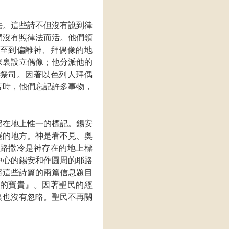
法。這些詩不但沒有說到律
們沒有照律法而活。他們領
至到偏離神、拜偶像的地
家裏設立偶像；他分派他的
祭司。因著以色列人拜偶
苦時，他們忘記許多事物，
留在地上惟一的標記。錫安
選的地方。神是看不見、奧
路撒冷是神存在的地上標
中心的錫安和作圓周的耶路
將這些詩篇的兩篇信息題目
的寶貴』。因著聖民的經
裏也沒有忽略。聖民不再關