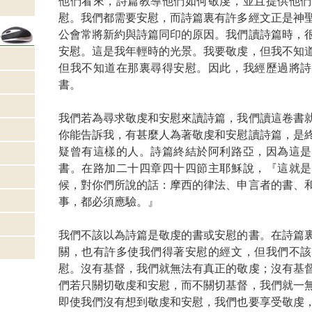
他們看來，詩篇教導他們如何敬虔，並且提供他們
慰。我們都需要安慰，而詩篇裏有許多經文正是神
公會常將新約與詩篇同印的原因。我們讀詩篇時，
安慰。這是我年輕時的光景。我要敬虔，但我不知
但我不知道在那裏尋得安慰。因此，我經歷過將詩
書。
我們若為尋求敬虔和安慰來讀詩篇，我們讀這卷書
你能告訴我，有甚麼人為著敬虔和安慰讀詩篇，是
疑曾有這樣的人。詩篇終結於阿利路亞，因為這是
書。在路加二十四章四十四節主耶穌說，『這就是
候，對你們所說的話：摩西的律法、申言者的書、
事，都必須應驗。』
我們不該以為詩篇是敬虔的書或安慰的書。在詩篇
關，也有許多使我們得著安慰的經文，但我們不該
慰。沒有基督，我們就無法有真正的敬虔；沒有基
們若只關切敬虔和安慰，而不關切基督，我們就一
即使我們沒有想到敬虔和安慰，我們也要享受敬虔