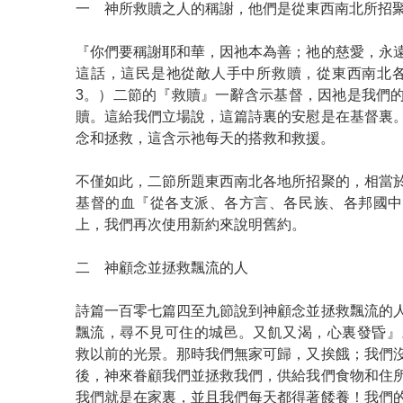
一 神所救贖之人的稱謝，他們是從東西南北所招
『你們要稱謝耶和華，因祂本為善；祂的慈愛，永
這話，這民是祂從敵人手中所救贖，從東西南北各
3。）二節的『救贖』一辭含示基督，因祂是我們
贖。這給我們立場說，這篇詩裏的安慰是在基督裏
念和拯救，這含示祂每天的搭救和救援。
不僅如此，二節所題東西南北各地所招聚的，相當
基督的血『從各支派、各方言、各民族、各邦國中
上，我們再次使用新約來說明舊約。
二 神顧念並拯救飄流的人
詩篇一百零七篇四至九節說到神顧念並拯救飄流的
飄流，尋不見可住的城邑。又飢又渴，心裏發昏』
救以前的光景。那時我們無家可歸，又挨餓；我們
後，神來眷顧我們並拯救我們，供給我們食物和住
我們就是在家裏，並且我們每天都得著餧養！我們