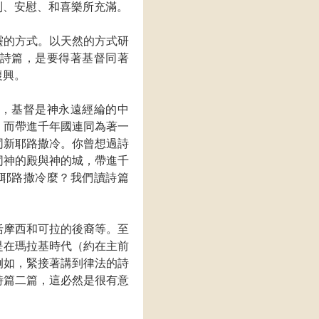
別、安慰、和喜樂所充滿。
靈的方式。以天然的方式研
詩篇，是要得著基督同著
復興。
，基督是神永遠經綸的中
，而帶進千年國連同為著一
同新耶路撒冷。你曾想過詩
同神的殿與神的城，帶進千
耶路撒冷麼？我們讀詩篇
括摩西和可拉的後裔等。至
是在瑪拉基時代（約在主前
例如，緊接著講到律法的詩
詩篇二篇，這必然是很有意