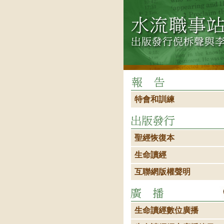
特會和訓練
聖經恢復本
生命讀經
互聯網版權聲明
生命讀經數位廣播