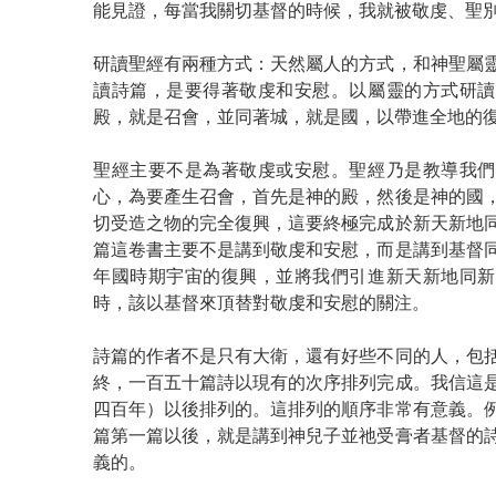
能見證，每當我關切基督的時候，我就被敬虔、聖
研讀聖經有兩種方式：天然屬人的方式，和神聖屬
讀詩篇，是要得著敬虔和安慰。以屬靈的方式研讀
殿，就是召會，並同著城，就是國，以帶進全地的
聖經主要不是為著敬虔或安慰。聖經乃是教導我們
心，為要產生召會，首先是神的殿，然後是神的國
切受造之物的完全復興，這要終極完成於新天新地
篇這卷書主要不是講到敬虔和安慰，而是講到基督
年國時期宇宙的復興，並將我們引進新天新地同新
時，該以基督來頂替對敬虔和安慰的關注。
詩篇的作者不是只有大衛，還有好些不同的人，包
終，一百五十篇詩以現有的次序排列完成。我信這
四百年）以後排列的。這排列的順序非常有意義。
篇第一篇以後，就是講到神兒子並祂受膏者基督的
義的。