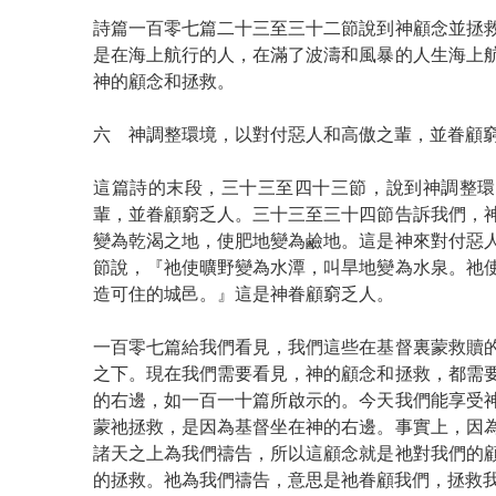
詩篇一百零七篇二十三至三十二節說到神顧念並拯
是在海上航行的人，在滿了波濤和風暴的人生海上
神的顧念和拯救。
六 神調整環境，以對付惡人和高傲之輩，並眷顧
這篇詩的末段，三十三至四十三節，說到神調整環
輩，並眷顧窮乏人。三十三至三十四節告訴我們，
變為乾渴之地，使肥地變為鹼地。這是神來對付惡
節說，『祂使曠野變為水潭，叫旱地變為水泉。祂
造可住的城邑。』這是神眷顧窮乏人。
一百零七篇給我們看見，我們這些在基督裏蒙救贖
之下。現在我們需要看見，神的顧念和拯救，都需
的右邊，如一百一十篇所啟示的。今天我們能享受
蒙祂拯救，是因為基督坐在神的右邊。事實上，因
諸天之上為我們禱告，所以這顧念就是祂對我們的
的拯救。祂為我們禱告，意思是祂眷顧我們，拯救