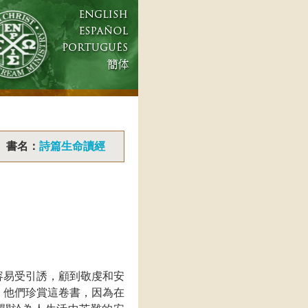
書名：
詩篇生命讀經
容易受引誘，顧到敬虔和安
。他們珍賞這卷書，因為在