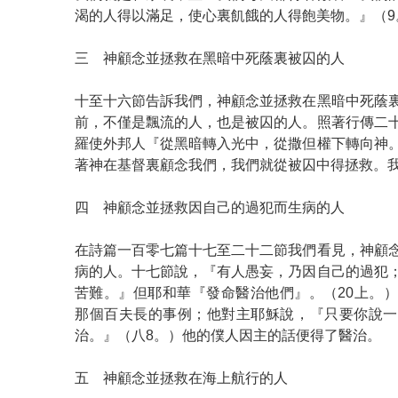
渴的人得以滿足，使心裏飢餓的人得飽美物。』（9
三 神顧念並拯救在黑暗中死蔭裏被囚的人
十至十六節告訴我們，神顧念並拯救在黑暗中死蔭
前，不僅是飄流的人，也是被囚的人。照著行傳二
羅使外邦人『從黑暗轉入光中，從撒但權下轉向神
著神在基督裏顧念我們，我們就從被囚中得拯救。
四 神顧念並拯救因自己的過犯而生病的人
在詩篇一百零七篇十七至二十二節我們看見，神顧
病的人。十七節說，『有人愚妄，乃因自己的過犯
苦難。』但耶和華『發命醫治他們』。（20上。
那個百夫長的事例；他對主耶穌說，『只要你說一
治。』（八8。）他的僕人因主的話便得了醫治。
五 神顧念並拯救在海上航行的人