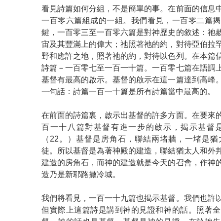
看見詩篇如何分組，不是簡單的事。在前面的信息
一百零六篇組成的一組。我們看見，一百零二篇揭
鍵，一百零三至一百零六篇是對神歷史的敘述：祂
宙及其豐滿上的偉大；祂照著祂的約，對待亞伯拉
野和應許之地，照著祂的約，對待以色列。在本篇
詩篇－一百零七至一百一十篇。一百零七篇在語調
基督有最高的啟示。基督的啟示在這一篇達到高峰
一句話：詩篇一百一十篇是所有詩篇當中最高的。
在前面的詩篇裏，啟示出基督的許多方面。在要來
百一十八篇對基督有進一步的啟示，揭示基督
（22。）基督是房角石，聯結兩堵牆，一堵是猶
徒。所以基督是為著神殿的建造，聯結猶太人和外
建造的房角石，而神的建造就是今天的召會，作神
造乃是新耶路撒冷城。
我們將看見，一百一十九篇也揭示基督。我們也許
但實際上這篇詩是講到神的見證和神的話。照著全