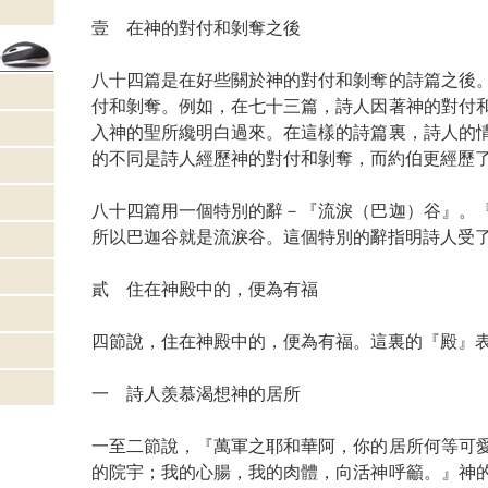
壹 在神的對付和剝奪之後
八十四篇是在好些關於神的對付和剝奪的詩篇之後
付和剝奪。例如，在七十三篇，詩人因著神的對付
入神的聖所纔明白過來。在這樣的詩篇裏，詩人的
的不同是詩人經歷神的對付和剝奪，而約伯更經歷
八十四篇用一個特別的辭－『流淚（巴迦）谷』。
所以巴迦谷就是流淚谷。這個特別的辭指明詩人受
貳 住在神殿中的，便為有福
四節說，住在神殿中的，便為有福。這裏的『殿
一 詩人羡慕渴想神的居所
一至二節說，『萬軍之耶和華阿，你的居所何等可
的院宇；我的心腸，我的肉體，向活神呼籲。』神