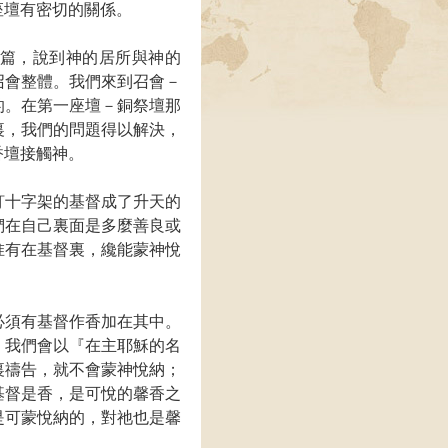
座壇有密切的關係。
篇，說到神的居所與神的
召會整體。我們來到召會－
的。在第一座壇－銅祭壇那
裏，我們的問題得以解決，
香壇接觸神。
釘十字架的基督成了升天的
們在自己裏面是多麼善良或
惟有在基督裏，纔能蒙神悅
必須有基督作香加在其中。
，我們會以『在主耶穌的名
裏禱告，就不會蒙神悅納；
基督是香，是可悅的馨香之
是可蒙悅納的，對祂也是馨