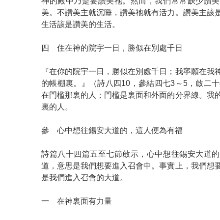
神的殿中乃是要讚美祂。然而，我們常常缺少讚美
美。不讚美主就沉睡，讚美祂就有活力。讚美主該
生活該是讚美的生活。
四 住在神的院宇一日，勝似在別處千日
『在你的院宇一日，勝似在別處千日；我寧願在我
的帳棚裏。』（詩八四10，參結四七3～5，啟二十
在門檻那裏的人；門檻是裏面和外面的分界線。我
裏的人。
參 心中想往錫安大道的，這人便為有福
詩篇八十四篇五至七節啟示，心中想往錫安大道的
道，意思是我們想要進入召會中。事實上，我們想
是我們進入召會的大道。
一 在神裏面有力量