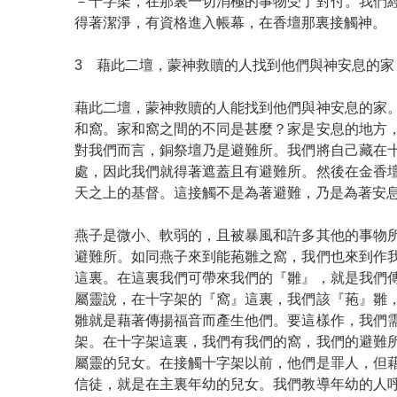
－十字架，在那裏一切消極的事物受了對付。我們
得著潔淨，有資格進入帳幕，在香壇那裏接觸神。
3 藉此二壇，蒙神救贖的人找到他們與神安息的家
藉此二壇，蒙神救贖的人能找到他們與神安息的家
和窩。家和窩之間的不同是甚麼？家是安息的地方
對我們而言，銅祭壇乃是避難所。我們將自己藏在
處，因此我們就得著遮蓋且有避難所。然後在金香
天之上的基督。這接觸不是為著避難，乃是為著安
燕子是微小、軟弱的，且被暴風和許多其他的事物
避難所。如同燕子來到能菢雛之窩，我們也來到作
這裏。在這裏我們可帶來我們的『雛』，就是我們
屬靈說，在十字架的『窩』這裏，我們該『菢』雛
雛就是藉著傳揚福音而產生他們。要這樣作，我們
架。在十字架這裏，我們有我們的窩，我們的避難
屬靈的兒女。在接觸十字架以前，他們是罪人，但
信徒，就是在主裏年幼的兒女。我們教導年幼的人