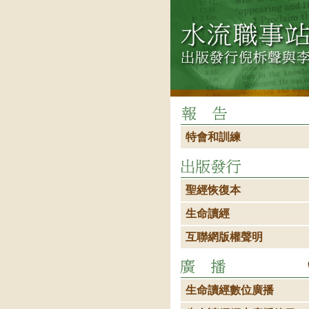
特會和訓練
聖經恢復本
生命讀經
互聯網版權聲明
生命讀經數位廣播