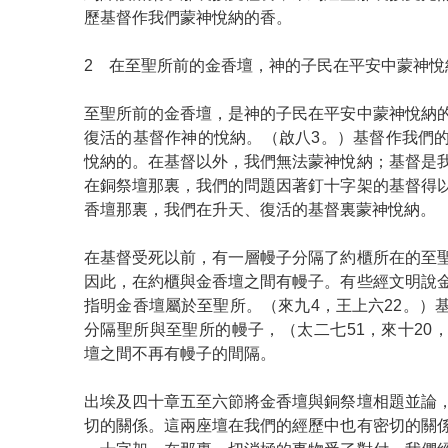
歷基督作我們蒙神悅納的香。
2 在至聖所前的金香壇，神的子民在平安中蒙神悅
至聖所前的金香壇，是神的子民在平安中蒙神悅納
復活的基督作神的悅納。（啟八3。）基督作我們
悅納的。在基督以外，我們無法蒙神悅納；基督是
在銅祭壇那裏，我們的問題因著釘十字架的基督得
香壇那裏，我們在升天、復活的基督裏蒙神悅納。
在基督受死以前，有一層幔子分隔了約櫃所在的至
因此，在約櫃與金香壇之間有幔子。有些經文明說
指明金香壇屬於至聖所。（來九4，王上六22。）
分隔聖所與至聖所的幔子，（太二七51，來十20
壇之間不再有幔子的間隔。
出埃及四十章五至六節將金香壇與銅祭壇相題並論
切的關係。這兩座壇在我們的經歷中也有密切的關