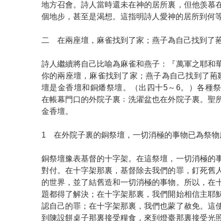
地方召會。詩人當時還未在神的居所裏，但他羡慕
個地步，甚至是渴想。這指明詩人愛神的居所到何
二 在兩座壇，麻雀找到了家；燕子為自己找到了
詩人繼續將自己比喻為麻雀和燕子：『萬軍之耶和
你的兩座壇，麻雀找到了家；燕子為自己找到了菢
壇是金香壇和銅燔祭壇。（出四十5～6。）各種
在帳幕門口的外院子裏﹔洗濯盆也在外院子裏。聖
金香壇。
1 在外院子裏的銅祭壇，一切消極的事物已為祭物
銅祭壇豫表基督的十字架。在這祭壇，一切消極的
對付。在十字架那裏，基督除去我們的罪，釘死舊
的世界，並了結舊造和一切消極的事物。所以，在
題都得了解決；在十字架那裏，我們開始相信主耶
認自己的罪；在十字架那裏，我們也蒙了赦免。這
到陳設餅桌子那裏接受糧食，來到燈臺那裏接受光