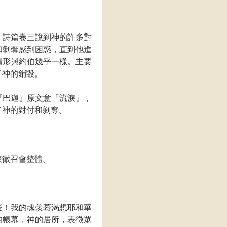
。詩篇卷三說到神的許多對
和剝奪感到困惑，直到他進
情形與約伯幾乎一樣。主要
了神的銷毀。
『巴迦』原文意『流淚』，
了神的對付和剝奪。
』表徵召會整體。
愛！我的魂羡慕渴想耶和華
的帳幕，神的居所，表徵眾