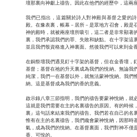
壇那裏向神獻上禱告。因此在他們的經歷中，這兩
我們已指出，這篇關於詩人對神殿與基督之愛的詩
殿。在豫表裏，帳幕－居所－是眾地方召會，殿是
神的殿時，就被兩座壇所吸引，這二者是非常顯著
裏，我們承認我們的罪、失敗和缺點。在十字架這
並且我們彀資格進入神裏面。然後我們可以來到金
在銅祭壇我們遇見釘十字架的基督，但在金香壇，
基督；基督在祂的升天裏成為我們的悅納。無論我
純潔，我們一在基督以外，就無法蒙神悅納。我們
納。這是基督成為我們的香的意義。
啟示錄八章三節指明，我們的禱告要蒙神悅納，就
這就是我們需要在主的名裏禱告的原因。有的時候
裏』這句話來結束我們的禱告。我們若在自己的名
惟有在主的名裏禱告，我們纔會蒙神悅納，因那時
氣，成為我們的悅納。在基督裏面，我們對神不僅
香、可悅的。