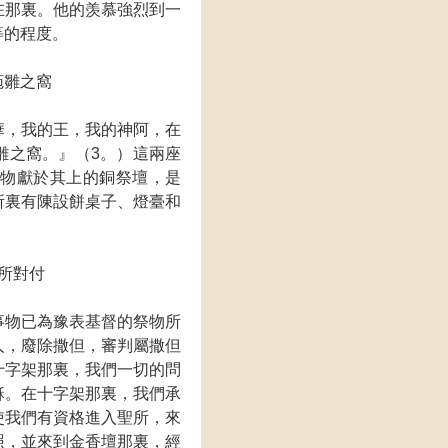
在那裏。他的羡慕強烈到一
等的程度。
菢雛之窩
華，我的王，我的神阿，在
雛之窩。』（3。）這兩座
祭物獻於其上的銅祭壇，是
所裏有陳設餅桌子、燈臺和
所對付
事物已為豫表基督的祭物所
人，廢除撒但，審判屬撒但
十字架那裏，我們一切的問
穌。在十字架那裏，我們承
使我們有資格進入聖所，來
照，並來到金香壇那裏，經