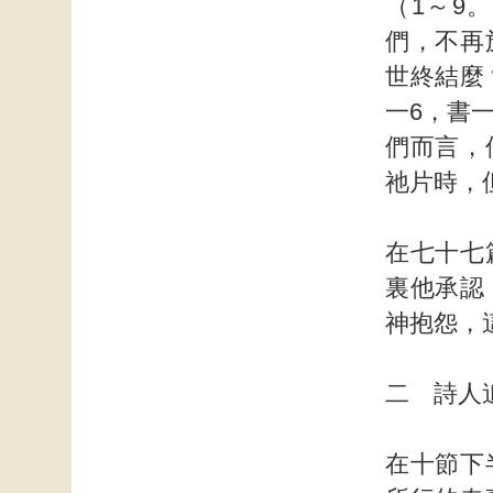
（1～9
們，不再
世終結麼
一6，書
們而言，
祂片時，
在七十七
裏他承認
神抱怨，
二 詩人
在十節下