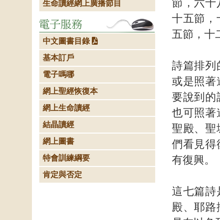
節，六十
生命讀經網上廣播節目
十五節，
五節，十
中文圖書目錄
基本訂戶
詩篇排列
電子嗎哪
或是照著
網上聖經恢復本
要說到的
網上生命讀經
也可照著
結晶讀經
聖殿、聖
網上圖書
們看見得
特會訓練綱要
有復興。
肯定與否定
這七篇詩
殿、耶路