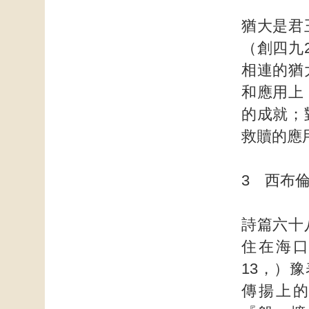
猶大是君
（創四九
相連的猶
和應用上
的成就；
救贖的應
3 西布
詩篇六十
住在海
13，）
傳揚上