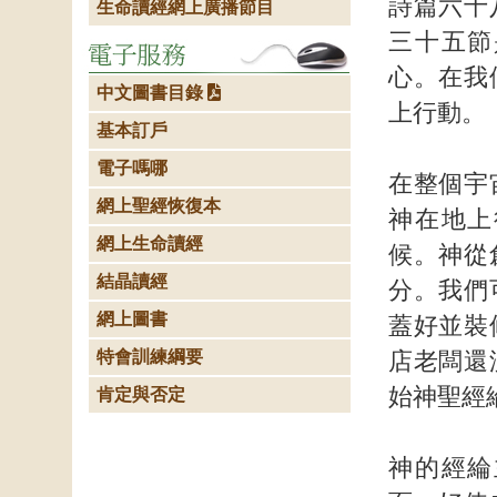
詩篇六十
生命讀經網上廣播節目
三十五節
心。在我
中文圖書目錄
上行動。
基本訂戶
電子嗎哪
在整個宇
網上聖經恢復本
神在地上
網上生命讀經
候。神從
結晶讀經
分。我們
網上圖書
蓋好並裝
特會訓練綱要
店老闆還
始神聖經
肯定與否定
神的經綸