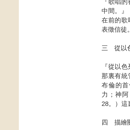
『歌唱的
中間。』
在前的歌
表徵信徒
三 從以
『從以色
那裏有統
布倫的首
力；神阿
28。）
四 描繪