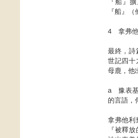
『船』擴
『船』（
4 拿弗
最終，詩
世記四十
母鹿，他
a 豫表
的言
拿弗他利
『被釋放