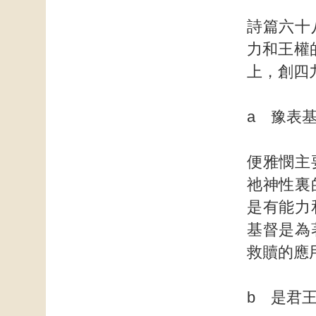
詩篇六十
力和王權
上，創四九
a 豫表
便雅憫主
祂神性裏
是有能力
基督是為
救贖的應
b 是君