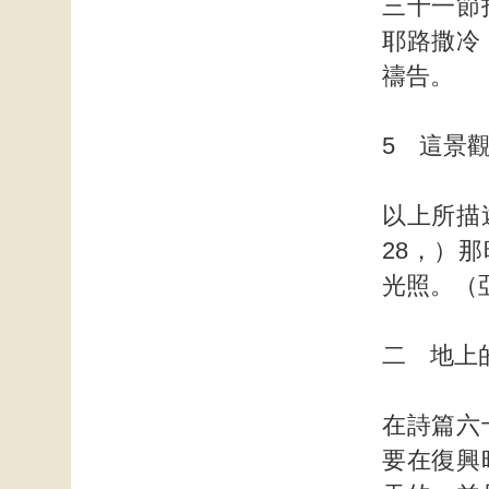
三十一節
耶路撒冷
禱告。
5 這景
以上所描
28，）
光照。（亞
二 地上
在詩篇六
要在復興