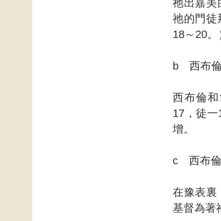
祂出嘉美
祂的門徒
18
b 西布
西布倫和
17，徒
增。
c 西布
在豫表裏
基督為著