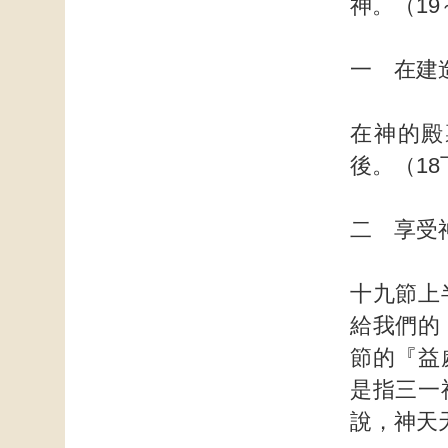
神。（19
一 在建
在神的殿
後。（18
二 享受
十九節上
給我們的
節的『益
是指三一
說，神天