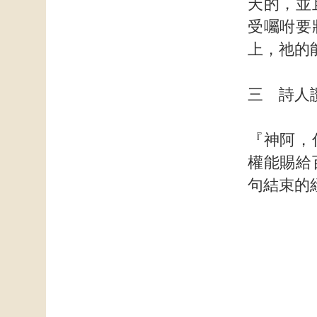
天的，並
受囑咐要
上，祂的
三 詩人
『神阿，
權能賜給
句結束的