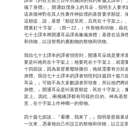
譯本（約在主前三百年所繙譯的舊約希臘文譯本）
備了身體』。開通奴僕身上的耳朵，指明主人要求
這表徵神對在其人性裏作神奴僕的基督要求順從。
這順從，說，基督『順從至死，且死在十字架上』
體裏釘十字架，（西一22，）作祭物和供物，藉
七十士譯本將開通耳朵譯為豫備身體；基督在這身
和供物，以頂替舊約裏動物的祭物和供物。
我信七十士譯本的譯者領悟到，開通耳朵就是要求
要是叫祂死在十字架上；祂要死在十字架上，就需
十四節說，因為基督要廢除撒但，祂就需要有分於
身體。我信七十士譯本的譯者領悟到詩篇四十篇六
耳朵，』可能不為大多數讀者所領會，所以他們將
身體。』開通耳朵是叫基督順從，死在十字架上，
架上。因此，兩種繙譯都有同樣的目的。神為基督
意，在十字架上作神獨一的祭物。
四十篇七節說，『看哪，我來了，』指明基督藉著
一次來，憑著祂自己作設立的祭物和供物，以立定