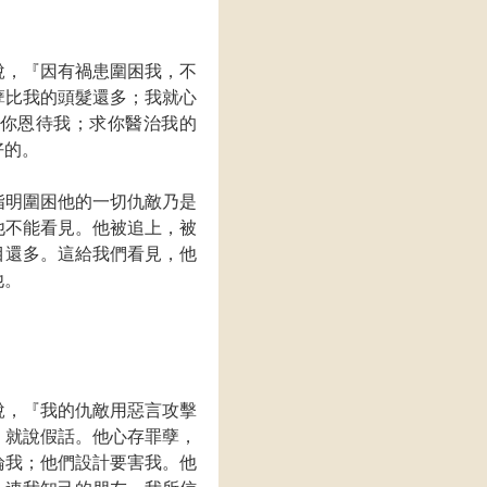
說，『因有禍患圍困我，不
孽比我的頭髮還多；我就心
你恩待我；求你醫治我的
好的。
指明圍困他的一切仇敵乃是
他不能看見。他被追上，被
目還多。這給我們看見，他
他。
說，『我的仇敵用惡言攻擊
，就說假話。他心存罪孽，
論我；他們設計要害我。他