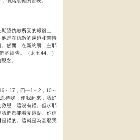
時，情緒混雜的發表。
及期望仇敵所受的報復上，
，他是在仇敵的逼迫和苦待
復。然而，在新約裏，主耶
們的禱告。（太五44。）
的觀念。
6～17，四一1～2，10～
你恩待我，使我起來，我好
的救恩，這沒有錯。但求耶
望我們都能看見這點。你信
對是錯的。這就是為甚麼我