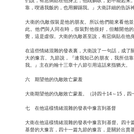
們說，有惡病貼在他身上；他既躺臥，必不能起來
靠，喫過我飯的，也用腳踢我。』大衛詳細的告訴
大衛的仇敵假裝是他的朋友。所以他們能來看他並
此。他們與人同在時，假裝對他很好，但離開他的
覺，這是虛假。大衛的仇敵甚至說，有惡病貼在他
在這些情緒混雜的發表裏，大衛說了一句話，成了
大的豫言。九節說，『連我知己的朋友，我所信靠
我。』主在約翰十三章十八節引用這話來指猶大。
六 期望他的仇敵敗亡蒙羞
大衛期望他的仇敵敗亡蒙羞。（詩四十14～15，四一
七 在他這樣情緒混雜的發表中豫言到基督
大衛在他這樣情緒混雜的發表中豫言到基督。四十
基督的大豫言，四十一篇九節的豫言，是關於出賣