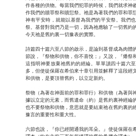
作各種的供物。每當我們犯罪的時候，我們就求神
作我們的贖罪祭和贖愆祭。祂是為著我們的罪和罪
神有平安時，就能以基督為我們的平安祭。我們也
祭。基督對我們乃是一切，因為祂應驗了一切舊約
今天祂是舊約裏一切豫表的實際。
詩篇四十篇六至八節的啟示，是論到基督成為肉體
節說，『祭物和供物，你不喜悅；』又說，『燔祭
這指明神要放棄祂舊約的經綸。單單讀四十篇六至
多，但使徒保羅在希伯來十章引用並解釋了這段經
和供物，是要頂替舊約，以立定新約。
祭物（為著在神面前的罪和罪行）和供物（為著與
據以立定的元素，而舊遺命（約）是舊約裏神經綸
也不要祭物和供物，意思就是要結束祂在舊約裏的
豫言的重要性和重大性。
六節也說，『你已經開通我的耳朵。』使徒保羅在