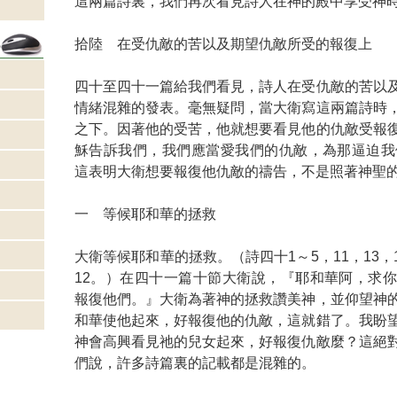
這兩篇詩裏，我們再次看見詩人在神的殿中享受神
拾陸 在受仇敵的苦以及期望仇敵所受的報復上
四十至四十一篇給我們看見，詩人在受仇敵的苦以
情緒混雜的發表。毫無疑問，當大衛寫這兩篇詩時
之下。因著他的受苦，他就想要看見他的仇敵受報
穌告訴我們，我們應當愛我們的仇敵，為那逼迫我
這表明大衛想要報復他仇敵的禱告，不是照著神聖
一 等候耶和華的拯救
大衛等候耶和華的拯救。（詩四十1～5，11，13，1
12。）在四十一篇十節大衛說，『耶和華阿，求
報復他們。』大衛為著神的拯救讚美神，並仰望神
和華使他起來，好報復他的仇敵，這就錯了。我盼
神會高興看見祂的兒女起來，好報復仇敵麼？這絕
們說，許多詩篇裏的記載都是混雜的。