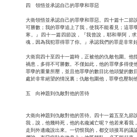
四 領悟並承認自己的罪孽和罪惡
大衛領悟並承認自己的罪孽和罪惡。四十篇十二節
可勝數；我的罪孽追上了我，使我不能看見；這罪
寒。』四十一篇四節說，『我曾說，耶和華阿，求
魂，因為我犯罪得罪了你。』承認我們的罪是非常
大衛寫四十至四十一篇時，正被他的仇敵包圍。他
禍患，多得不可勝數。不僅如此，他的罪孽多得使
罪孽的重量所壓，並且他罪孽的數目比他頭髮的數
處於非常絕望的情況裏；仇敵包圍他，罪孽也壓制
五 向神題到仇敵對他的苦待
大衛向神題到仇敵對他的苦待。四十一篇五至九節
我，說，他幾時死，他的名纔滅亡呢？他若來看我
走到外邊纔說出來。一切恨我的，都交頭接耳的議