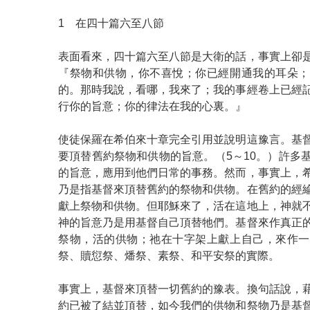
1 在四十篇六至八節
表面看來，四十篇六至八節是大衛的話，事實上卻
『祭物和供物，你不喜悅；你已經開通我的耳朵；
的。那時我說，看哪，我來了；我的事經卷上已經
行你的旨意；你的律法在我的心裏。』
使徒保羅在希伯來十章完全引用並說明這豫言。基
要頂替舊約祭物和供物的旨意。（5～10。）許多
的旨意，應用到他們日常的事務。然而，事實上，
乃是指基督來頂替舊約的祭物和供物。在舊約的經
獻上祭物和供物。但耶穌來了，活在這地上，神就
神的旨意乃是用基督自己頂替牠們。基督來作真正
祭物，活的供物；祂在十字架上獻上自己，來作一
祭、贖愆祭、燔祭、素祭、和平安祭的實際。
事實上，基督來頂替一切舊約的豫表。換句話說，
約已被了結並頂替，如今我們的供物和祭物乃是基