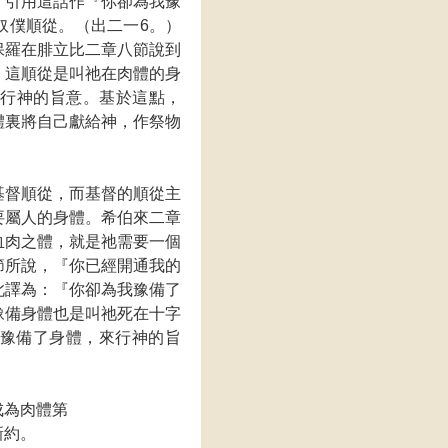
，引用這話作『你卻為我豫
奴僕順從。（出二一6。）
保羅在腓立比二章八節說到
。這順從是叫祂在肉體的身
此行神的旨意。基於這點，
體裏將自己獻給神，作祭物
基督順從，而基督的順從主
要屬人的身體。希伯來二章
血肉之體，就是祂需要一個
節所說，『你已經開通我的
此譯為：『你卻為我豫備了
豫備身體也是叫祂死在十字
豫備了身體，來行神的旨
成為肉體第
新約。