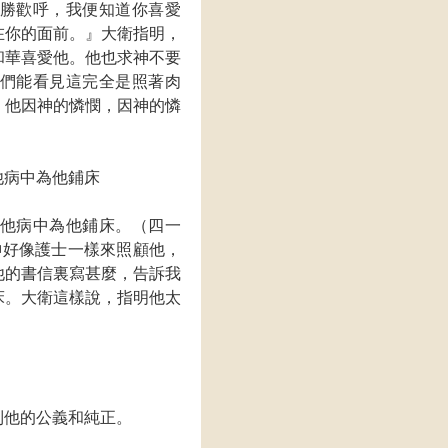
勝歡呼，我便知道你喜愛
在你的面前。』大衛指明，
和華喜愛他。他也求神不要
們能看見這完全是照著肉
，他因神的憐憫，因神的憐
他病中為他鋪床
他病中為他鋪床。（四一
神好像護士一樣來照顧他，
他的書信裏寫甚麼，告訴我
床。大衛這樣說，指明他太
到他的公義和純正。