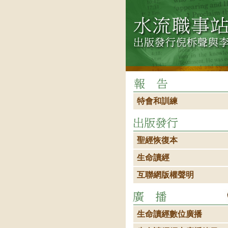
特會和訓練
聖經恢復本
生命讀經
互聯網版權聲明
生命讀經數位廣播