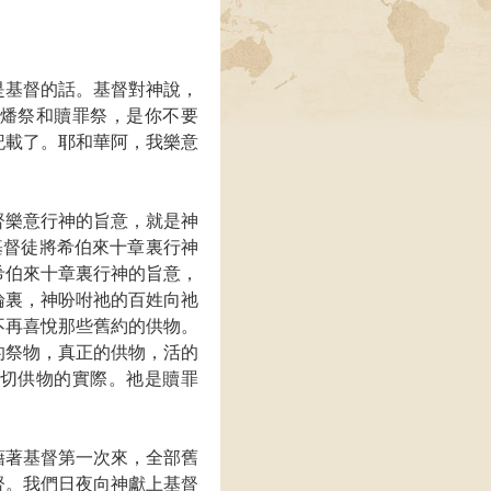
是基督的話。基督對神說，
燔祭和贖罪祭，是你不要
記載了。耶和華阿，我樂意
督樂意行神的旨意，就是神
基督徒將希伯來十章裏行神
希伯來十章裏行神的旨意，
綸裏，神吩咐祂的百姓向祂
不再喜悅那些舊約的供物。
的祭物，真正的供物，活的
切供物的實際。祂是贖罪
藉著基督第一次來，全部舊
督。我們日夜向神獻上基督