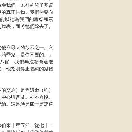
赦免我們，以神的兒子基督
愆的真正供物。我們需要向
能以祂為我們的燔祭和素
的豫表，而將牠們除去了。
的使命最大的啟示之一。六
和贖罪祭，是你不要的。』
八節，我們無法領會這麼
文。他指明停止舊約的祭物
神的交通）是舊遺命（約）
的中心與普及。神不喜悅、
經綸。這是詩篇四十篇裏這
希伯來十章五節，從七十士