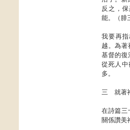
反之，保
能。（腓
我要再指
越。為著
基督的復
從死人中
多。
三 就著
在詩篇三
關係讚美