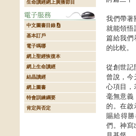
生命讀經網上廣播節目
我們帶著
中文圖書目錄
就能領悟
基本訂戶
篇給我們
電子嗎哪
的比較。
網上聖經恢復本
從創世記
網上生命讀經
曾說，今
結晶讀經
心項目，
網上圖書
毫無意義
特會訓練綱要
的。在啟
肯定與否定
賜給得勝
們。神寫
見基督。