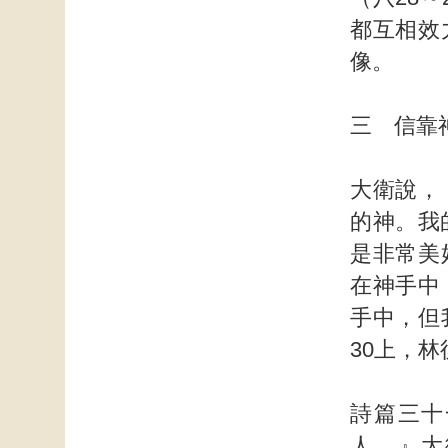
都互相效
像。
三 信靠
大衛說，
的神。我
是非常美
在神手中
手中，但
30上，
詩篇三十
人。』大