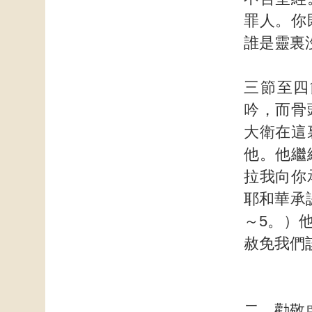
罪人。你
誰是靈裏
三節至四
吟，而骨
大衛在這
他。他繼
拉我向你
耶和華承
～5。）
赦免我們
二 勸敬