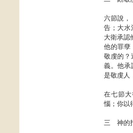
六節說，
告；大水
大衛承認
他的罪孽
敬虔的？
義。他承
是敬虔人
在七節大
惱；你以
三 神的