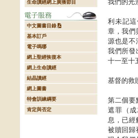
我們的光
生命讀經網上廣播節目
利未記這
中文圖書目錄
章，我們
基本訂戶
源也是不
電子嗎哪
我們所發
網上聖經恢復本
十一至十
網上生命讀經
結晶讀經
基督的救
網上圖書
特會訓練綱要
第二個要
遮罪（成
肯定與否定
息，已經
被贖回歸