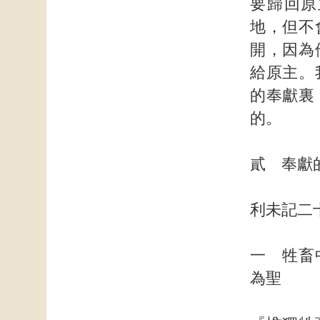
要歸回原
地，但不
開，因為
給原主。
的奉獻裏
的。
貳 奉獻
利未記二
一 牲畜
為聖