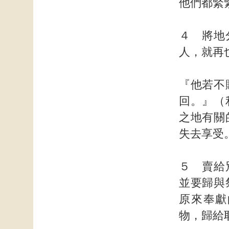
他們都緊
４ 將地
人，就再
『他若不
回。』（
之地有關
失去享受
５ 賣給
並要歸與
原來奉獻
物，歸給