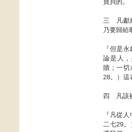
寶貝的。
三 凡獻
乃要歸給
『但是永
論是人，
贖；一切
28。）
四 凡該
『凡從人
二七29