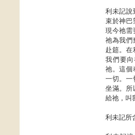
利未記說
束於神巴
現今祂需
祂為我們
赴筵。在
我們要向
祂。這個
一切。一
坐滿。所
給祂，叫
利未記所