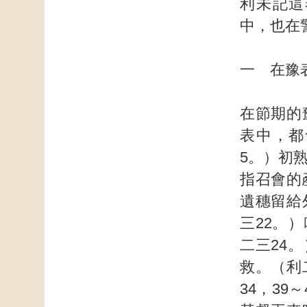
利未記這
中，也在
一 在豫
在節期的
表中，都
5。）初
指召會的
遺穗留給
三22。
二三24
救。（利
34，3