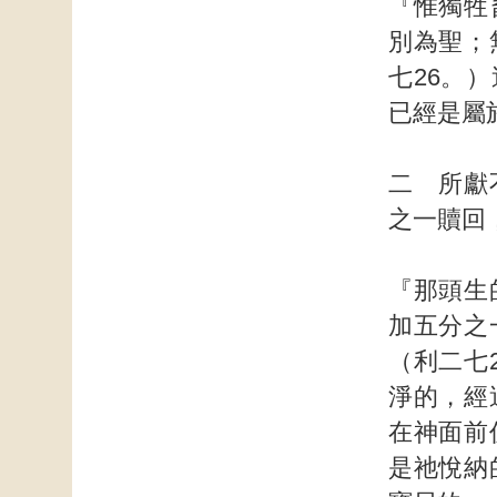
『惟獨牲
別為聖；
七26。
已經是屬
二 所獻
之一贖回
『那頭生
加五分之
（利二七
淨的，經
在神面前
是祂悅納