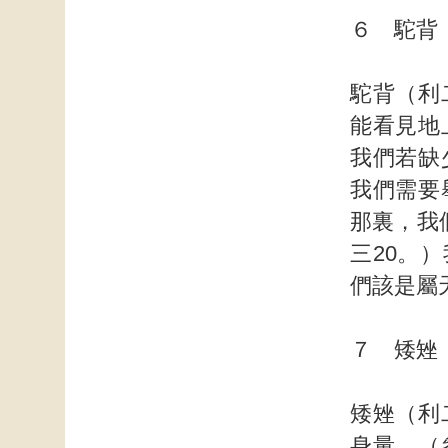
６ 駝背
駝背（利
能看見地
我們若缺
我們需要
那裏，我
三20。
們該是屬
７ 矮矬
矮矬（利
身量。（