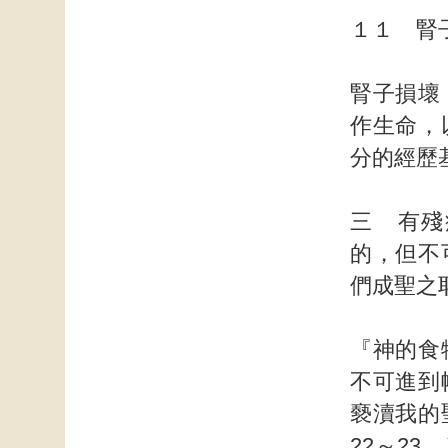
１１ 腎
腎子損壞
作生命，
分的經歷
三 有殘
的，但不
們成聖之
『神的食
不可進到
褻瀆我的
22～2