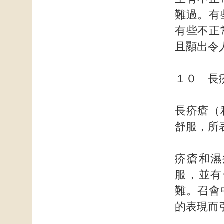
難過。有
有些不正
且顯出令
１０ 長
長疥瘡（
舒服，所
疥瘡和濕
服，並有
難。召會
的表現而