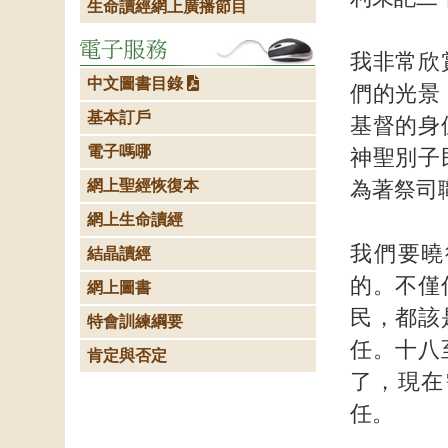
生命讀經網上廣播節目
我非常欣
中文圖書目錄
們的光景
基本訂戶
基督的身
電子嗎哪
神聖別子
網上聖經恢復本
為著祭司
網上生命讀經
我們要曉
結晶讀經
的。不僅
網上圖書
民，都該
特會訓練綱要
任。十八
肯定與否定
了，現在
任。