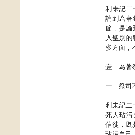
利未記二
論到為著
節，是論
入聖別的
多方面，
壹 為著
一 祭司
利未記二
死人玷污
信徒，既
玷污自己