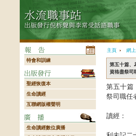
主頁
網上
特會和訓練
第五十篇、
資格盡祭司
聖經恢復本
第五十篇
生命讀經
祭司職任
互聯網版權聲明
讀經：
生命讀經數位廣播
利未記二