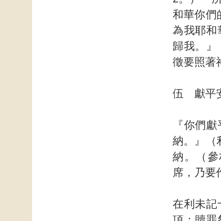
和華你們
為我耶和
歸我。』
徵要照著
伍 獻平
『你們獻
納。』（
納。（參
席，乃要
在利未記
項：贖罪