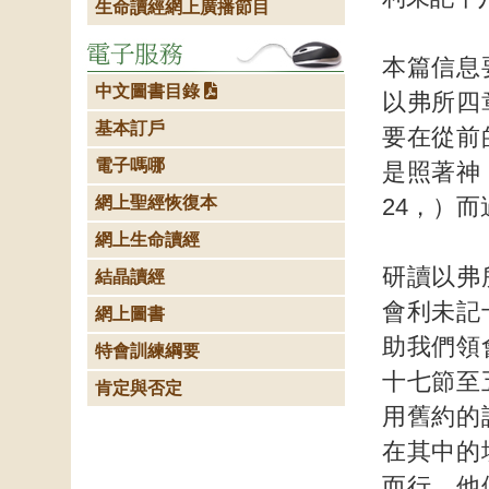
生命讀經網上廣播節目
本篇信息
中文圖書目錄
以弗所四
基本訂戶
要在從前
電子嗎哪
是照著神
網上聖經恢復本
24，）
網上生命讀經
研讀以弗
結晶讀經
會利未記
網上圖書
助我們領
特會訓練綱要
十七節至
肯定與否定
用舊約的
在其中的
而行。他