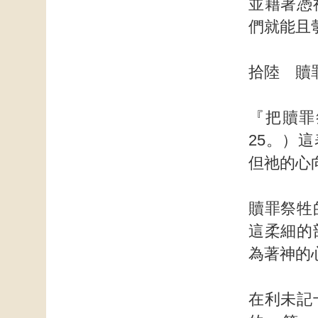
並藉著憑
們就能且
拾陸 贖
『把贖罪
25。）
但祂的心
贖罪祭牲
這柔細的
為著神的
在利未記