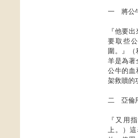
一 將公
『他要出
要取些
圍。』（
羊是為著
公牛的血
架救贖的
二 亞倫
『又用指
上。）這