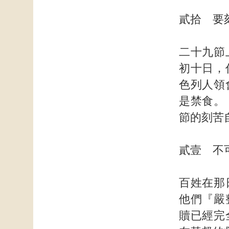
貳拾 要
二十九節
初十日，
色列人領
是禁食。
節的刻苦
貳壹 不
百姓在那
他們『嚴
贖已經完