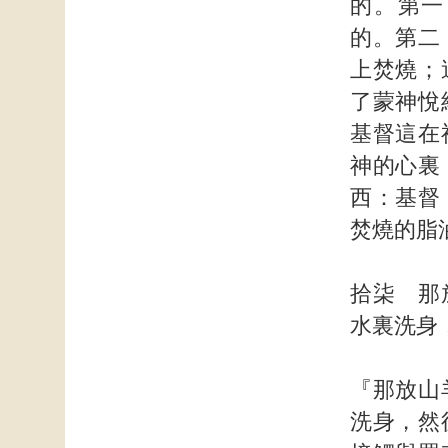
的。第一
的。第二
上焚燒；
了蒙神悅
基督這在
神的心裏
西：基督
焚燒的脂
拾柒 那
水裏洗身
『那放山
洗身，然