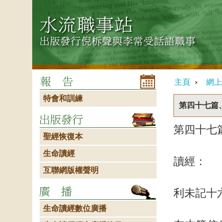
主頁
網上
特會和訓練
第四十七篇
第四十七
聖經恢復本
生命讀經
讀經：
互聯網版權聲明
利未記十
生命讀經數位廣播