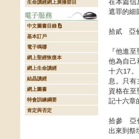
在本篇信
生命讀經網上廣播節目
遮罪的細
中文圖書目錄
拾貳 亞
基本訂戶
電子嗎哪
『他進至
網上聖經恢復本
他為自己
網上生命讀經
十六17
結晶讀經
息。只有
網上圖書
資格在至
特會訓練綱要
記十六章
肯定與否定
拾參 亞
出來到祭