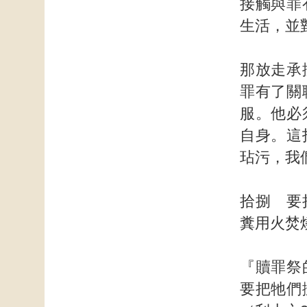
接觸與罪
生活，並
那放走承
罪有了關
服。他必
自身。這
玷污，我
拾捌 要
糞用火焚
『贖罪祭
要把牠們