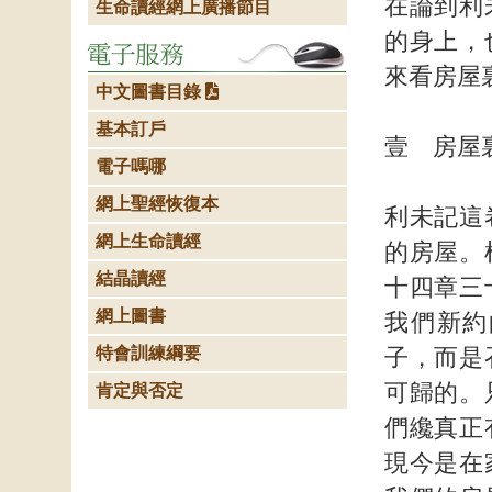
在論到利
生命讀經網上廣播節目
的身上，
來看房屋
中文圖書目錄
基本訂戶
壹 房屋
電子嗎哪
網上聖經恢復本
利未記這
網上生命讀經
的房屋。
結晶讀經
十四章三
網上圖書
我們新約
特會訓練綱要
子，而是
可歸的。
肯定與否定
們纔真正
現今是在