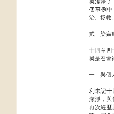
就潔淨了
個事例中
治、拯救
貳 染痲
十四章四
就是召會
一 與個
利未記十
潔淨，與
再次經歷