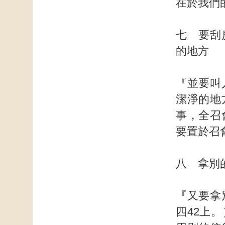
在於我們
七 要刮
的地方
『並要叫
潔淨的地
事，全召
要置於召
八 拿別
『又要拿
四42上