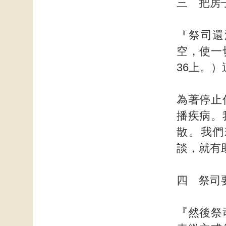
三 把房
『祭司還
空，使一
36上。
為著停止
播疾病。
散。我們
談，就有
四 祭司
『然後祭