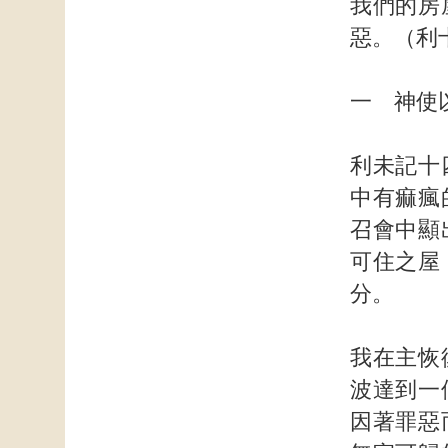
我們的房
惡。（利十
一 神使
利未記十
中有痲瘋
召會中顯
可住之屋
分。
我在主恢
波達到一
因著罪惡