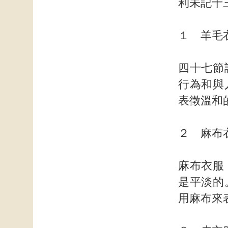
利未記十
１ 羊毛
四十七節
行為和與
表徵溫和
２ 麻布
麻布衣服
是平淡的
用麻布來