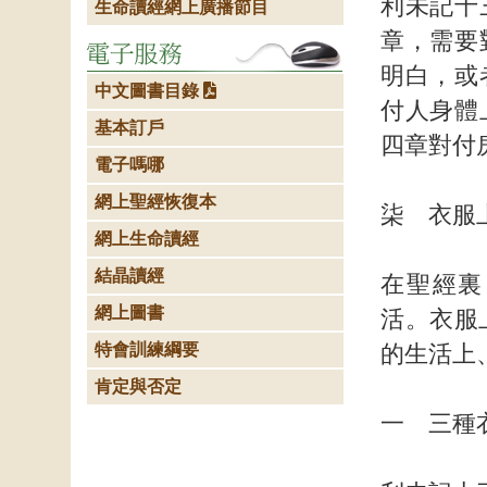
利未記十
生命讀經網上廣播節目
章，需要
明白，或
中文圖書目錄
付人身體
基本訂戶
四章對付
電子嗎哪
網上聖經恢復本
柒 衣服
網上生命讀經
結晶讀經
在聖經裏
網上圖書
活。衣服
特會訓練綱要
的生活上
肯定與否定
一 三種