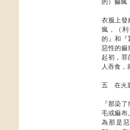
的）痲瘋
衣服上發
瘋，（利
的』和『
惡性的痲
起初，罪
人吞食，
五 在火
『那染了
毛或痲布
為那是