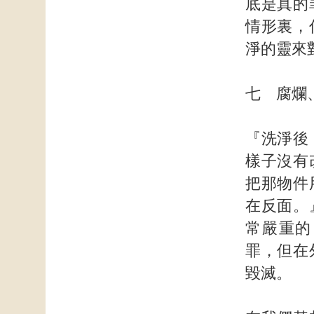
底是真的
情形裏，
淨的靈來
七 腐爛
『洗淨後
樣子沒有
把那物件
在反面。
常嚴重的
罪，但在
毀滅。