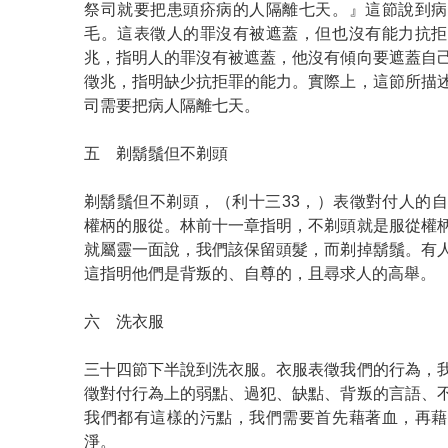
祭司就要把患頭疥病的人隔離七天。』這節說到病
毛。這表徵人的罪沒有被遮蓋，但也沒有能力抗拒
兆，指明人的罪沒有被遮蓋，他沒有傾向要遮蓋自
徵兆，指明缺少抗拒罪的能力。實際上，這節所描
司需要把病人隔離七天。
五 剃鬍鬚但不剃頭
剃鬍鬚但不剃頭，（利十三33，）表徵對付人的
權柄的服從。林前十一章指明，不剃頭就是服從權
就屬靈一面說，我們該保留頭髮，而剃掉鬍鬚。有
這指明他們是背叛的、自尊的，且尋求人的高舉。
六 洗衣服
三十四節下半說到洗衣服。衣服表徵我們的行為，
徵對付行為上的弱點、過犯、缺點、背叛的言語、
我們都有這樣的污點，我們需要首先藉著血，再藉
淨。