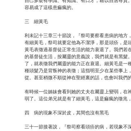
自己多麼有學識、有知識、有口才，藉以自居尊貴
容易成了這樣患痲瘋的。
三 細黃毛
利未記十三章三十節說，『祭司要察看患病的地方
有細黃毛，祭司就要定他為不潔淨，那是頭疥，是
黃毛表徵過基督徒正常生活的能力衰退了。我們若
的基督徒生活，按屬靈的意義說，我們就是有黑髮
了，就表徵我們屬靈的能力正在衰退。細黃毛是一
種頭髮乃是背叛神的表徵；這指明至少在某些事上
從。甚至稍微不順從神在聖經裏的話，也會叫我們
有時候一位姊妹會看到她的丈夫在屬靈上變弱，在
弱了。這位弟兄就是有了細黃毛，這是痲瘋的徵兆
四 病的現象不深於皮，其間也沒有黑毛
三十一節接著說，『祭司察看頭疥的病，若現象不