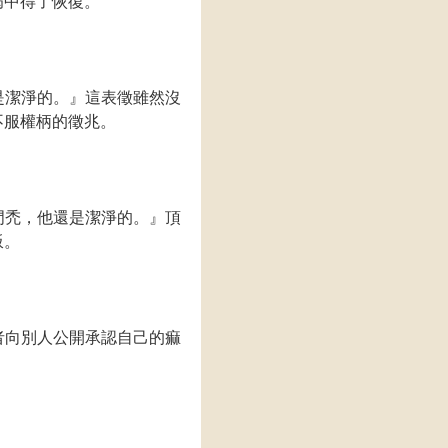
病中得了恢復。
是潔淨的。』這表徵雖然沒
不服權柄的徵兆。
門禿，他還是潔淨的。』頂
叛。
者向別人公開承認自己的痲