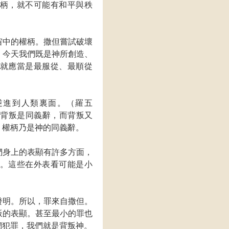
柄，就不可能有和平與秩
。
宙中的權柄。撒但嘗試破壞
。今天我們既是神所創造、
就應當是最服從、最順從
逆進到人類裏面。（羅五
與背叛是同義辭，而背叛又
，權柄乃是神的同義辭。
們身上的表顯有許多方面，
。這些在外表看可能是小
發明。所以，罪來自撒但。
叛的表顯。甚至最小的罪也
們犯罪，我們就是背叛神。