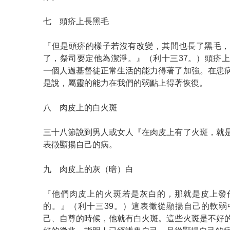
七 頭疥上長黑毛
『但是頭疥的樣子若沒有改變，其間也長了黑毛，
了，祭司要定他為潔淨。』（利十三37。）頭疥
一個人過基督徒正常生活的能力得著了加強。在患
是說，屬靈的能力在我們的弱點上得著恢復。
八 肉皮上的白火斑
三十八節說到男人或女人『在肉皮上有了火斑，就
表徵顯揚自己的病。
九 肉皮上的灰（暗）白
『他們肉皮上的火斑若是灰白的，那就是皮上發
的。』（利十三39。）這表徵從顯揚自己的軟弱
己、自尊的時候，他就有白火斑。這些火斑是不好