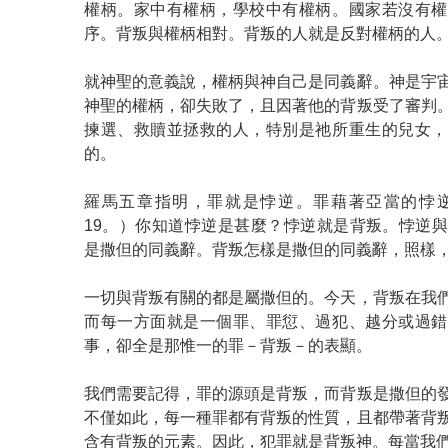
權柄。家中有權柄，學校中有權柄。國家若沒有權
序。背叛與權柄相對。背叛的人就是反對權柄的人
就神聖的意義說，權柄與神自己是同義辭。神是宇
神聖的權柄，卻失敗了，且因著他的背叛受了審判
揀選、救贖並拯救的人，特別是祂所重生的兒女，
的。
羅馬五章指明，罪就是悖逆。罪藉著亞當的悖
19。）你知道悖逆是甚麼？悖逆就是背叛。悖逆
是撒但的同義辭。背叛怎樣是撒但的同義辭，照樣
一切與背叛有關的都是屬撒但的。今天，背叛在我
而每一方面就是一個罪、罪愆、過犯、越分或過錯
事，卻全是那惟一的罪－背叛－的表顯。
我們需要記得，罪的源頭是背叛，而背叛是撒但的
不僅如此，每一種罪都有背叛的性質，且都帶著背
含有背叛的元素。因此，犯罪就是背叛神。每當我