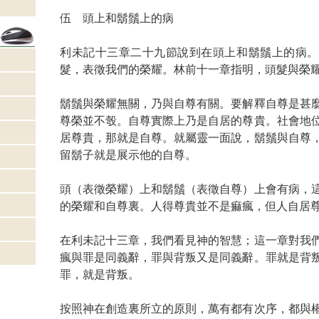
伍 頭上和鬍鬚上的病
利未記十三章二十九節說到在頭上和鬍鬚上的病。
髮，表徵我們的榮耀。林前十一章指明，頭髮與榮
鬍鬚與榮耀無關，乃與自尊有關。要解釋自尊是甚
尊榮並不彀。自尊實際上乃是自居的尊貴。社會地
居尊貴，那就是自尊。就屬靈一面說，鬍鬚與自尊
留鬍子就是展示他的自尊。
頭（表徵榮耀）上和鬍鬚（表徵自尊）上會有病，
的榮耀和自尊裏。人得尊貴並不是痲瘋，但人自居
在利未記十三章，我們看見神的智慧；這一章對我
瘋與罪是同義辭，罪與背叛又是同義辭。罪就是背
罪，就是背叛。
按照神在創造裏所立的原則，萬有都有次序，都與