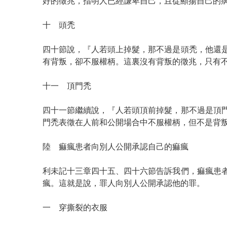
好的徵兆，指明人已經謙卑自己，且從顯揚自己的
十 頭禿
四十節說，『人若頭上掉髮，那不過是頭禿，他還
有背叛，卻不服權柄。這裏沒有背叛的徵兆，只有
十一 頂門禿
四十一節繼續說，『人若頭頂前掉髮，那不過是頂
門禿表徵在人前和公開場合中不服權柄，但不是背
陸 痲瘋患者向別人公開承認自己的痲瘋
利未記十三章四十五、四十六節告訴我們，痲瘋患
瘋。這就是說，罪人向別人公開承認他的罪。
一 穿撕裂的衣服