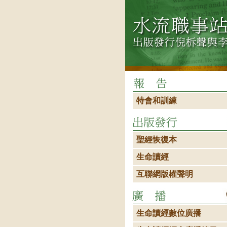
特會和訓練
聖經恢復本
生命讀經
互聯網版權聲明
生命讀經數位廣播