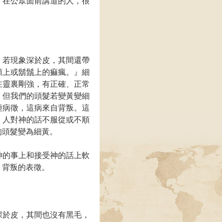
。在公眾面前講道的人，很
，若現象深於皮，其間還帶
頭上或鬍鬚上的痲瘋。』細
在靈裏剛強，有正確、正常
。但我們的頭髮若變黃變細
種病徵，這病來自背叛。這
，人對神的話不服從或不順
的頭髮變為細黃。
神的事上和接受神的話上軟
，背叛的表徵。
深於皮，其間也沒有黑毛，