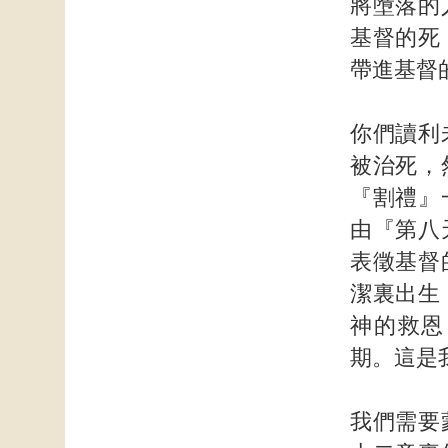
將墮落的
基督的死
帶進基督
你們讀利
被治死，
『割禮』
由『第八
表徵基督
潔裏出生
神的救恩
期。這是
我們需要