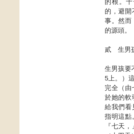
的根。十
的，避開
事。然而
的源頭。
貳 生男
生男孩要
5上。）
完全（由
於她的軟
給我們看
指明這點
『七天，