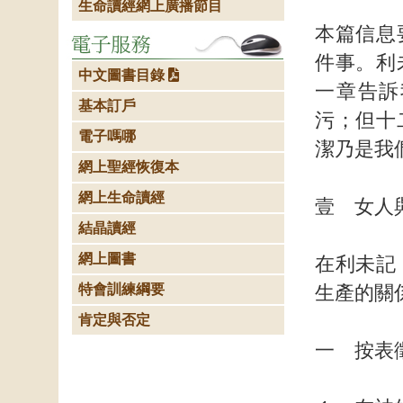
生命讀經網上廣播節目
本篇信息
件事。利
中文圖書目錄
一章告訴
基本訂戶
污；但十
電子嗎哪
潔乃是我
網上聖經恢復本
網上生命讀經
壹 女人
結晶讀經
網上圖書
在利未記
特會訓練綱要
生產的關
肯定與否定
一 按表