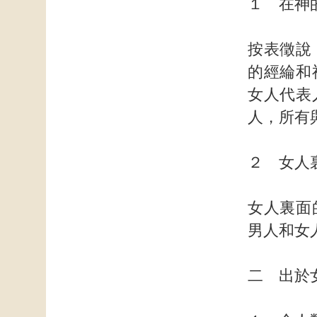
１ 在神
按表徵說
的經綸和
女人代表
人，所有
２ 女人
女人裏面
男人和女
二 出於