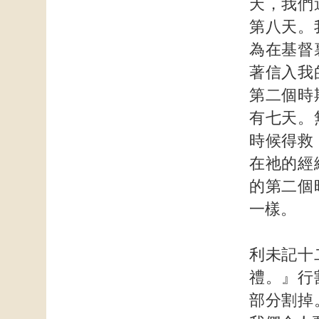
天，我們
第八天。
為在基督
著信入我
第二個時
有七天。
時候得救
在祂的經
的第二個
一樣。
利未記十
禮。』行
部分割掉