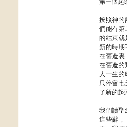
第一個起
按照神的
們能有第
的結束就
新的時期
在舊造裏
在舊造的
人一生的
只停留七
了新的起
我們讀聖
這些辭，