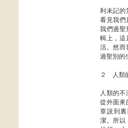
利未記的
看見我們
我們過聖
輯上，這
活。然而
過聖別的
２ 人類
人類的不
從外面來
章說到裏
潔。所以