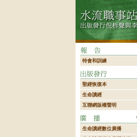
特會和訓練
聖經恢復本
生命讀經
互聯網版權聲明
生命讀經數位廣播