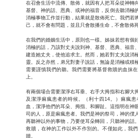
在召會生活中流傳、散佈，就因有人把耳朵從神轉
基督、神的話、恩典、或神的福音，反倒去聽消極
消極事物工作並行動，結果就是散佈死亡。我們若
己，就不會有問題，並且只會散播生命，不會散佈
在我們的婚姻生活中，原則也一樣。姊妹若想有個
消極的話，乃該對丈夫說到神、基督、恩典、福音
建造她丈夫，使他追求主。然而，她若對丈夫說消
靈。反之亦然，弟兄對妻子說話，無論是消極或積
需要謹慎我們的聽。我們需要將基督救贖的血抹在
上。
有兩個場合需要潔淨右耳垂、右手大拇指和右腳大
及潔淨痳瘋患者的時候。（利十四14。）痳瘋患
血，潔淨他們的耳朵、拇指、和腳趾。這指明在神
司的人，原是痳瘋患者。我們是神的祭司，神的僕
再聽神以外的事物，乃要使耳朵轉回，只聽神的話
救贖，在神的工作以外不作別的。不僅如此，我們
贖。