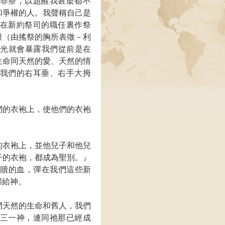
罪祭，以題醒我甚麼都不
和爭權的人。我聲稱自己是
在新約祭司的職任裏作祭
量（由搖祭的胸所表徵－利
的光就會暴露我們從前是在
生命同天然的愛、天然的情
我們的右耳垂、右手大拇
們的衣袍上，使他們的衣袍
的衣袍上，並他兒子和他兒
子的衣袍，都成為聖別。』
救贖的血，彈在我們這些新
歸給神。
們天然的生命和舊人，我們
三一神，連同祂那已經成