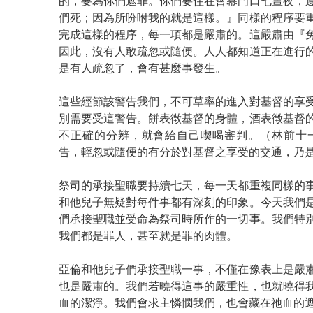
的，要為你們遮罪。你們要住在會幕門口七晝夜，
們死；因為所吩咐我的就是這樣。』同樣的程序要
完成這樣的程序，每一項都是嚴肅的。這嚴肅由『
因此，沒有人敢疏忽或隨便。人人都知道正在進行
是有人疏忽了，會有甚麼事發生。
這些經節該警告我們，不可草率的進入對基督的享
別需要受這警告。餅表徵基督的身體，酒表徵基督
不正確的分辨，就會給自己喫喝審判。（林前十一
告，輕忽或隨便的有分於對基督之享受的交通，乃
祭司的承接聖職要持續七天，每一天都重複同樣的
和他兒子無疑對每件事都有深刻的印象。今天我們
們承接聖職並受命為祭司時所作的一切事。我們特
我們都是罪人，甚至就是罪的肉體。
亞倫和他兒子們承接聖職一事，不僅在豫表上是嚴
也是嚴肅的。我們若曉得這事的嚴重性，也就曉得
血的潔淨。我們會求主憐憫我們，也會藏在祂血的