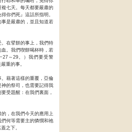
遵行耶和華的囑咐，免得你
重複七天。每天都要嚴肅的
免得你們死』這話所指明。
的事是嚴肅的，並且知道若
受。在擘餅的事上，我們特
的血。我們喫餅喝杯時，若
27～29。）我們要受警
是嚴重的事。
事。藉著這樣的重覆，亞倫
是神的祭司，也需要記得我
別要受題醒：在我們裏面，
肅的，在我們今天的應用上
我們何等需要主的憐憫和祂
遮蓋之下。