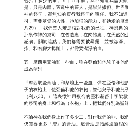
包括了多少的事。五十五年前，我不知道我需要贖
是，只是肉體，舊造中的舊人，是聯於撒但、世界
神的祭司，卻無知的實行我祭司的職任。我不知道
司，需要基督的人性、祂加強的能力，和祂愛的度
八29）。我們眾人若是核對我們的已往，神恩典
那裏作神的祭司－在舊造裏，在肉體裏，在天然的
感裏。關於這點，我們都需要被暴露，並被潔淨。
指、和右腳大拇趾上，都需要潔淨的血。
五 摩西用膏油和一些血，彈在亞倫和他兒子並他
成為聖別
『摩西取些膏油，和祭壇上一些血，彈在亞倫和他
子的衣袍上；使亞倫和他的衣袍，並他兒子和他兒
（利八30。）這表徵神用複合的靈和基督十字架
約祭司的身上和行為（衣袍）上，把我們分別為聖
不論神在我們身上作了多少工，對付我們的罪、我
仍需要更多『層』的膏油。這膏油是指經過過程的