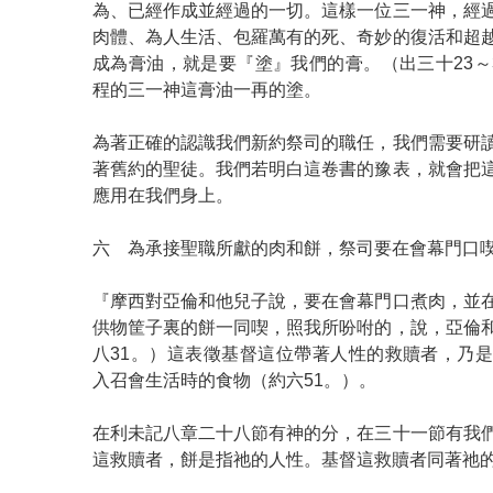
為、已經作成並經過的一切。這樣一位三一神，經
肉體、為人生活、包羅萬有的死、奇妙的復活和超
成為膏油，就是要『塗』我們的膏。（出三十23～
程的三一神這膏油一再的塗。
為著正確的認識我們新約祭司的職任，我們需要研
著舊約的聖徒。我們若明白這卷書的豫表，就會把
應用在我們身上。
六 為承接聖職所獻的肉和餅，祭司要在會幕門口
『摩西對亞倫和他兒子說，要在會幕門口煮肉，並
供物筐子裏的餅一同喫，照我所吩咐的，說，亞倫
八31。）這表徵基督這位帶著人性的救贖者，乃
入召會生活時的食物（約六51。）。
在利未記八章二十八節有神的分，在三十一節有我
這救贖者，餅是指祂的人性。基督這救贖者同著祂