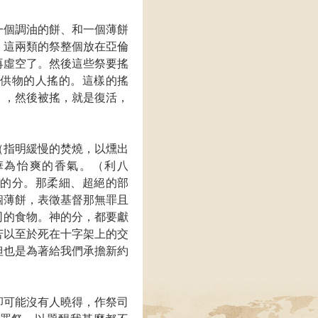
一個調油的餅、和一個薄餅
。這兩類的祭整個放在亞倫
再虛空了。然後這些祭要搖
了供物的人搖的。這樣的搖
』，然後被搖，就是復活，
。
（指明緩慢的焚燒，以燻出
華為怡爽的香氣。（利八
受的分。那柔細、超絕的部
個薄餅，表徵基督那無罪且
司的食物。神的分，都要獻
苦以至於死在十字架上的交
但也是為著給我們承擔新約
卻可能沒有人曉得，作祭司