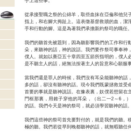
手上這些事。
從承接聖職之祭的公綿羊，取些血抹在亞倫和他兒
指上，和右腳大拇趾上。這表徵基督救贖的血，潔
手和行動的腳。這是為著我們承擔新約祭司的職任
我們的聽首先被題到，因為聽影響我們的工作和行
朵，來聽神的話，神的說話。我們要作祭司事奉神
僕人。就如以賽亞五十章四至五節所指明的，僕人
是不聽主人的話，絕無法按著主人的旨意和心願服
當我們還是罪人的時候，我們沒有耳朵能聽神的話
多的話，卻沒有聽神的話。現今我們既蒙拯救並受
首要的事就是聽神說話。在豫表裏，奴僕若想留在
門框那裏，用錐子穿他的耳朵，（出二一2～6，
的話。我們今天是神的祭司，就必須學習聽神的話
我們這些神的祭司首先要對付的，就是我們的聽。
極的聽。我們若從早到晚都聽神的話，就無暇聽任