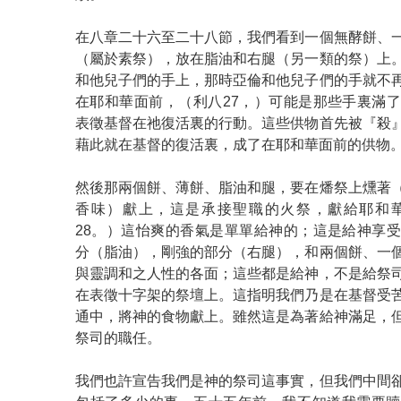
在八章二十六至二十八節，我們看到一個無酵餅、
（屬於素祭），放在脂油和右腿（另一類的祭）上
和他兒子們的手上，那時亞倫和他兒子們的手就不
在耶和華面前，（利八27，）可能是那些手裏滿
表徵基督在祂復活裏的行動。這些供物首先被『殺
藉此就在基督的復活裏，成了在耶和華面前的供物
然後那兩個餅、薄餅、脂油和腿，要在燔祭上燻著
香味）獻上，這是承接聖職的火祭，獻給耶和
28。）這怡爽的香氣是單單給神的；這是給神享
分（脂油），剛強的部分（右腿），和兩個餅、一
與靈調和之人性的各面；這些都是給神，不是給祭
在表徵十字架的祭壇上。這指明我們乃是在基督受
通中，將神的食物獻上。雖然這是為著給神滿足，
祭司的職任。
我們也許宣告我們是神的祭司這事實，但我們中間