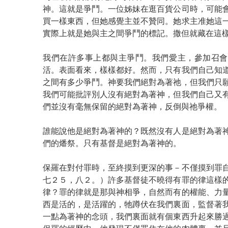
神。這就是爭鬥。一位姊妹在逛百貨公司時，可能
買一樣東西，但她感覺主並不贊同。她求主准她這
實際上就是她與主之間爭鬥的標記。撒但就藏在這
我們在許多事上都與主爭鬥。我們愛主，參加召會
活。表面看來，樣樣都好。然而，只有我們自己知
之間有多少爭鬥。神要我們絕對為著祂，但我們只
我們可能批評別人沒有絕對為著神，但我們自己又
們並沒有毫無保留的絕對為著神，反倒與祂爭權。
誰能說他是絕對為著神的？既然沒有人是絕對為著
們的燔祭。只有基督是絕對為著神的。
保羅在對付罪時，至終摸到更深的事－不僅摸到罪
七２５，八２。）許多基督徒不曉得有罪的律這樣
律？罪的律就是那與神相爭，自然而有的權能、力
西是活的，是活躍的，牠蹲伏在我們裏面，監督著
一點為著神的念頭，我們裏面就有個東西升起來勝