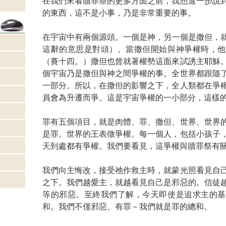
在我們來看贖罪祭的更多方面之前，我想進一步說
的東西，這不是小事，乃是非常重要的事。
在宇宙中有兩個源頭。一個是神，另一個是撒但，
這辭的意思是對頭）。當撒但開始與神爭權時，他
（賽十四。）撒但也曾就著權勢這面來試誘主耶穌
個宇宙乃是撒但與神之間爭權的事。全世界都跟隨
一部分。所以，在撒但的影響之下，全人類都在爭
員會為升遷而爭。這是宇宙爭權的一小部分，這樣
罪有五個項目，就是肉體、罪、撒但、世界、世界
是罪。世界的王表徵爭權。每一個人，包括小孩子
天到處都有爭權。我們要看見，這爭權與贖罪祭
我們向主悔改，接受祂作救主時，就蒙光照看見自
之下。我們越愛主，就越看見自己是邪惡的。信徒
等的邪惡。至終我們了解，今天即使是追求主的基
和。我們不僅邪惡、有罪－我們就是罪的總和。