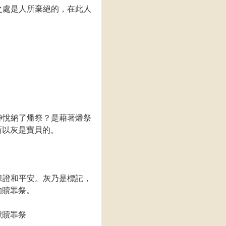
之處是人所棄絕的，在此人
神悅納了燔祭？是藉著燔祭
所以灰是寶貝的。
保證和平安。灰乃是標記，
的贖罪祭。
獻贖罪祭