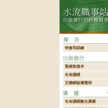
特會和訓練
聖經恢復本
生命讀經
互聯網版權聲明
生命讀經數位廣播