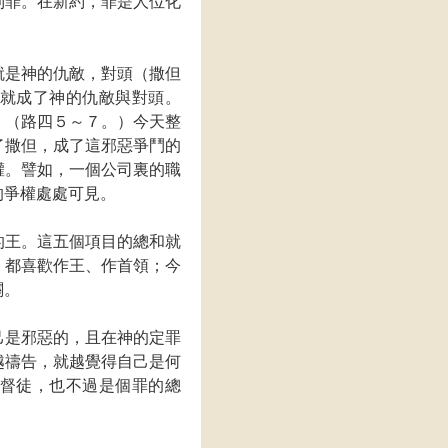
到罪。在新約，罪是人位化
就是神的仇敵，對頭（撒但
就成了神的仇敵與對頭。
。（路四５～７。）今天整
了撒但，成了這邪惡爭鬥的
權。譬如，一個公司裏的職
的爭權處處可見。
的王。這五個項目的總和就
，都喜歡作王、作首領；今
有關。
己是邪惡的，且在神的定罪
越禱告，就越覺得自己是何
督徒，也不過是個罪的總