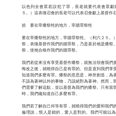
以色列全會眾若誤犯了罪，長老就要代表會眾獻
５。）這表徵召會的長老可以代表召會獻上基督作
拾 要在宰燔祭牲的地方，宰贖罪祭牲
要在宰燔祭牲的地方，宰贖罪祭牲。（利六２５。
祭，表徵基督作我們的贖罪祭，乃是基於祂是燔祭
祭，使祂合格作我們的贖罪祭。
我們若從來沒有享受基督作燔祭，就無法領會我們
悔改之後，就曉得自己是有罪的。但是直到我們享
知道我們多麼有罪。燔祭的意思是，神所創造，為
不該為著神以外的事物，乃該絕對為著神。然而，
們需要了解這點，並以基督為我們的燔祭。只有當
時，我們纔知道自己多麼有罪。
我們若了解自己何等有罪，就曉得我們的愛和我們
倫理說，恨人是錯的，愛人是對的。我們可能以為