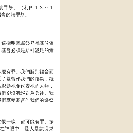
贖罪祭。（利四１３～１
召會的贖罪祭。
）這指明贖罪祭乃是基於燔
。基督必須是給神滿足的燔
多麼有罪。我們聽到福音而
受了基督作我們的燔祭，纔
著彰顥祂並代表祂的人類，
我們卻沒有絕對為著神。我
我們享受基督作我們的燔祭
的恨一樣，都可能有罪。按
在神眼中，愛人是蒙悅納