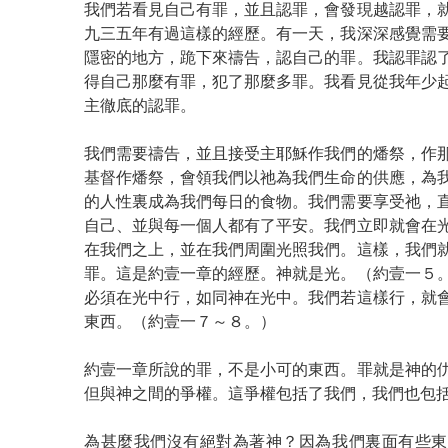
我們若看見自己有罪，並且認罪，會發現越認罪，
九三五年有過這樣的經歷。有一天，我深深感覺需
隱密的地方，跪下來禱告，認自己的罪。我認罪認
得自己那麼有罪，犯了那麼多罪。我看見從我年少
主徹底的認罪。
我們需要禱告，並且接受主耶穌作我們的燔祭，作
基督作燔祭，會領我們以祂為我們生命的供應，為
的人性裏成為我們每日的食物。我們需要享受祂，
自己、並與每一個人都有了平安。我們立即就會在
在我們之上，並在我們周圍光照我們。這樣，我們
罪。這是約壹一章的經歷。神就是光。（約壹一５
必須在光中行，如同神在光中。我們若這樣行，就
東西。（約壹一７～８。）
約壹一章所說的罪，不是小可的東西。罪就是神的
但與神之間的爭權。這爭權包括了我們，我們也包
為甚麼我們沒有絕對為著神？因為我們裏面有些東