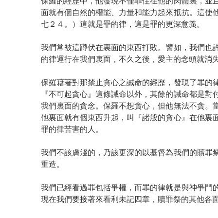
保羅的經歷中，他發現不僅罪住在他的肉體裏，並
面就有個自然的權能、力量和能力起來抵抗。這使
七２４。）這就是罪的律，這是罪的更深意義。
我們常被這蹲伏在裏面的東西打敗。譬如，我們也
的律運行在我們裏面，不久之後，愛主的念頭就消
保羅藉著對那禁止貪心之誡命的經歷，發現了罪的
『不可起貪心』這條誡命以外，其餘的誡命都是對
我們裏面的貪念。保羅不想貪心，但他無法不貪。
他裏面就有個東西升起，叫『諸般的貪心』在他裏
罪的律苦害的人。
我們不該膚淺的，乃該更深的以基督為我們的贖罪
重造。
我們已經看過罪包括爭權，而罪的律就是與神爭鬥
現在我們要接著來看利未記四章，贖罪祭的其他各