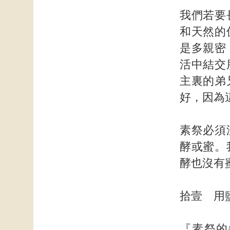
我們若要
和天然的
是多親密
活中結交
主裏的弟
好，因為
素祭必須
酵或蜜。
酵也沒有
拾壹 用
『素祭的