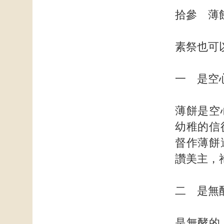
拾參 薄
素祭也可
一 是空
薄餅是空
幼稚的信
督作薄餅
讚美主，
二 是無
是無酵的