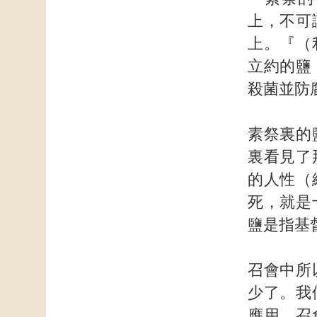
上，不可
上。『（
立約的鹽
殺菌並防
素祭裏的
裏看見了
的人性（
死，就是
鹽是指基
召會中所
少了。我
應用。召