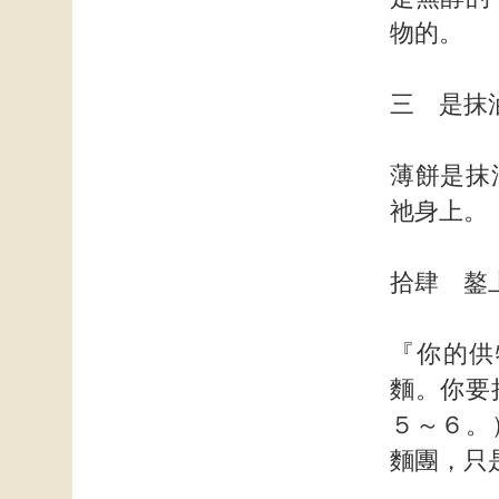
物的。
三 是抹
薄餅是抹
祂身上。
拾肆 鏊
『你的供
麵。你要
５～６。
麵團，只