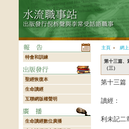
主頁
網上
特會和訓練
第十三篇、
（三）
聖經恢復本
第十三篇
生命讀經
互聯網版權聲明
讀經：
利未記二
生命讀經數位廣播