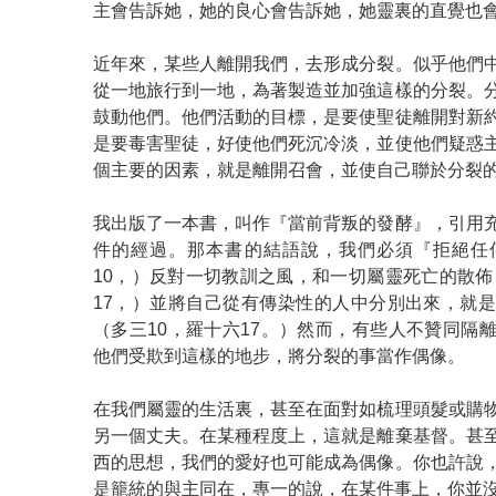
主會告訴她，她的良心會告訴她，她靈裏的直覺也
近年來，某些人離開我們，去形成分裂。似乎他們
從一地旅行到一地，為著製造並加強這樣的分裂。
鼓動他們。他們活動的目標，是要使聖徒離開對新
是要毒害聖徒，好使他們死沉冷淡，並使他們疑惑
個主要的因素，就是離開召會，並使自己聯於分裂
我出版了一本書，叫作『當前背叛的發酵』，引用
件的經過。那本書的結語說，我們必須『拒絕任
10，）反對一切教訓之風，和一切屬靈死亡的散佈，
17，）並將自己從有傳染性的人中分別出來，就
（多三10，羅十六17。）然而，有些人不贊同隔
他們受欺到這樣的地步，將分裂的事當作偶像。
在我們屬靈的生活裏，甚至在面對如梳理頭髮或購
另一個丈夫。在某種程度上，這就是離棄基督。甚
西的思想，我們的愛好也可能成為偶像。你也許說
是籠統的與主同在，專一的說，在某件事上，你並