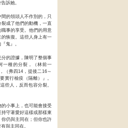
會告訴她。
中間的領頭人不作別的，只
分裂成了他們的動機，一直
約職事的享受。他們的用意
主的恢復。這些人身上有一
的『鬼』。
充分的證據，陳明了整個事
何一種的分裂，（林前一
（弗四14，提後二16～
是要實行檢疫（隔離）』。
離這些人，反而包容分裂。
物的小事上，也可能會接受
至持守著愛好這樣或那樣東
，你仍與主同在；但你也許
沒有與主同在。