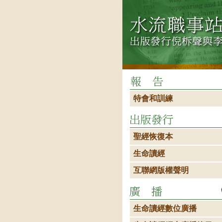
特會和訓練
聖經恢復本
生命讀經
互聯網版權聲明
生命讀經數位廣播