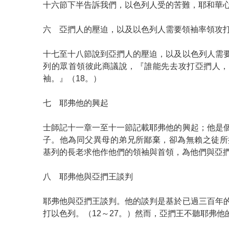
十六節下半告訴我們，以色列人受的苦難，耶和華
六 亞捫人的壓迫，以及以色列人需要領袖率領攻
十七至十八節說到亞捫人的壓迫，以及以色列人需
列的眾首領彼此商議說，『誰能先去攻打亞捫人，
袖。』（18。）
七 耶弗他的興起
士師記十一章一至十一節記載耶弗他的興起；他是
子。他為同父異母的弟兄所鄙棄，卻為無賴之徒所
基列的長老求他作他們的領袖與首領，為他們與亞捫
八 耶弗他與亞捫王談判
耶弗他與亞捫王談判。他的談判是基於已過三百年
打以色列。（12～27。）然而，亞捫王不聽耶弗他