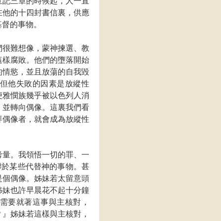
世記三章的時候起，人一直
在他的十四封書信裏，供應
基督的事物。
們很難想像，蒙神揀選、教
這樣腐敗。他們的墮落開始
的情慾，並且放蕩的自我毀
但他失敗的因素是放縱性
便雅憫族幾乎被以色列人消
，並轉向偶像。這裏我們看
拜偶像者，就會成為放縱性
考量。我領悟一切的罪、一
聯於某些代替神的事物。甚
是個偶像。姊妹若太留意頭
姊妹也許早晨花不起十分鐘
需要就著這事與主核對，
？』姊妹若這樣與主核對，