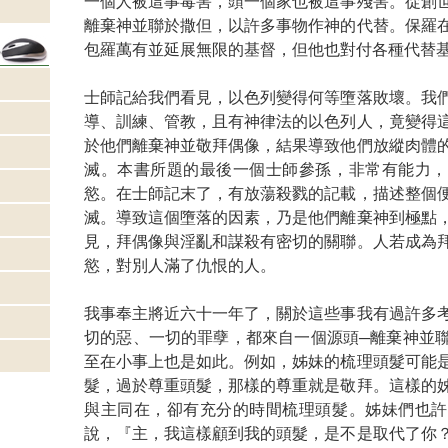
一個人被這事毒害，頭一個家也被這事殘害。從創
離棄神並聯於撒但，以許多事物作神的代替。保羅
包羅萬有並延展無限的基督，但他也對付各種代替
士師記給我們看見，以色列變得何等墮落敗壞。我
導、訓練、管教，且有神律法的以色列人，竟變得
於他們離棄神並敬拜偶像，結果導致他們放縱肉體
滅。本書所題的最後一個士師參孫，非常有能力，
慾。在士師記末了，有放蕩殺戮的記載，描述整個
滅。導致這個墮落的因素，乃是他們離棄神到極點
見，拜偶像與淫亂和謀殺有密切的關聯。人若成為
慾，對別人滿了仇恨的人。
我事奉主將近六十一年了，關於這些事我有過許多
切的惡、一切的罪孽，都來自一個源頭─離棄神並
至在小事上也是如此。例如，姊妹的梳理頭髮可能
髮，過於尊重頭髮，那樣的尊重就是敬拜。這樣的
與主同在，卻有充分的時間梳理頭髮。姊妹們也許
說，『主，我這樣顧到我的頭髮，是不是取代了你