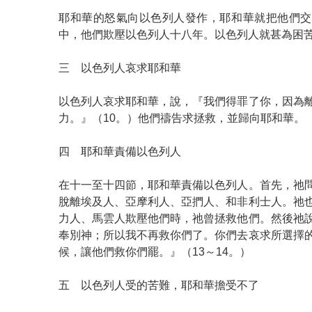
耶和華的怒氣向以色列人發作，耶和華就把他們交
中，他們欺壓以色列人十八年。以色列人就甚為困苦
三 以色列人哀求耶和華
以色列人哀求耶和華，說，『我們得罪了你，因為
力。』（10。）他們禱告求拯救，並歸向耶和華。（
四 耶和華責備以色列人
在十一至十四節，耶和華責備以色列人。首先，祂
脫離埃及人、亞摩利人、亞捫人、和非利士人。祂
力人、馬雲人欺壓他們時，祂曾拯救他們。然後祂
奉別神；所以我不再救你們了。你們去哀求所選擇
候，讓他們救你們罷。』（13～14。）
五 以色列人受的苦難，耶和華擔受不了