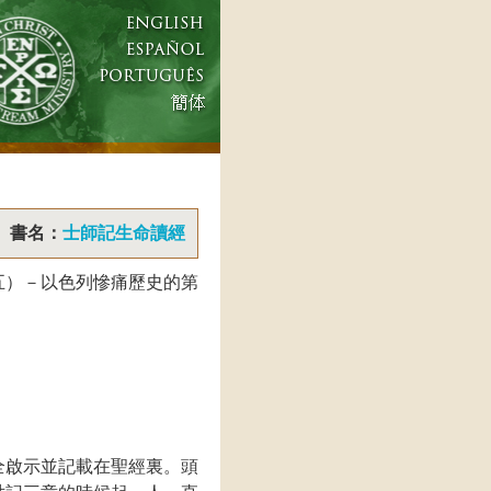
書名：
士師記生命讀經
五）－以色列慘痛歷史的第
全啟示並記載在聖經裏。頭