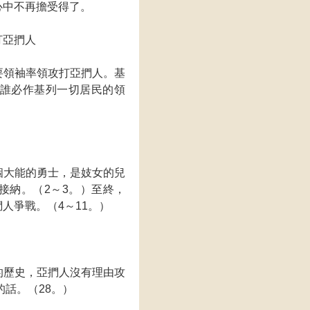
心中不再擔受得了。
打亞捫人
要領袖率領攻打亞捫人。基
誰必作基列一切居民的領
個大能的勇士，是妓女的兒
接納。（2～3。）至終，
人爭戰。（4～11。）
的歷史，亞捫人沒有理由攻
的話。（28。）