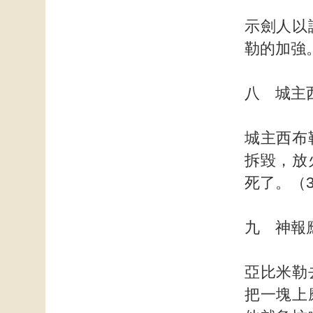
示劍人以
勒的加強。
八 城主
城主西布
拆毀，放
死了。（3
九 神報
亞比米勒
把一塊上