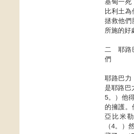
基甸一死
比利土為
拯救他們
所施的好
二 耶路
們
耶路巴力
是耶路巴
5。）他
的擁護。
亞比米
（4。）