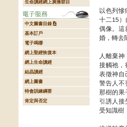
生命讀經網上廣播節目
以色列慘
十二15
中文圖書目錄
偶像。這
基本訂戶
婚，轉去
電子嗎哪
網上聖經恢復本
人離棄神
網上生命讀經
接觸祂，
結晶讀經
表徵神自
網上圖書
警告人不
特會訓練綱要
那樹的果
引誘人接
肯定與否定
受知識樹