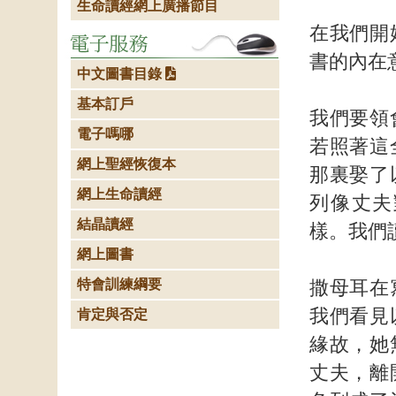
生命讀經網上廣播節目
在我們開
書的內在
中文圖書目錄
基本訂戶
我們要領
電子嗎哪
若照著這
網上聖經恢復本
那裏娶了
網上生命讀經
列像丈夫
結晶讀經
樣。我們
網上圖書
特會訓練綱要
撒母耳在
我們看見
肯定與否定
緣故，她
丈夫，離