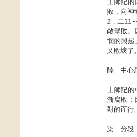
士師記的
敗，向神
2，二1
敵擊敗。
憫的興起
又敗壞了
陸 中心
士師記的
漸腐敗；
對的而行
柒 分段