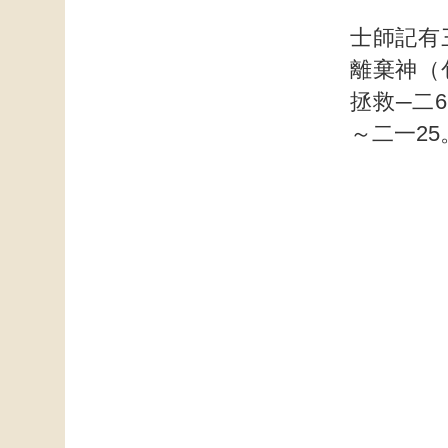
士師記有
離棄神（
拯救─二
～二一25