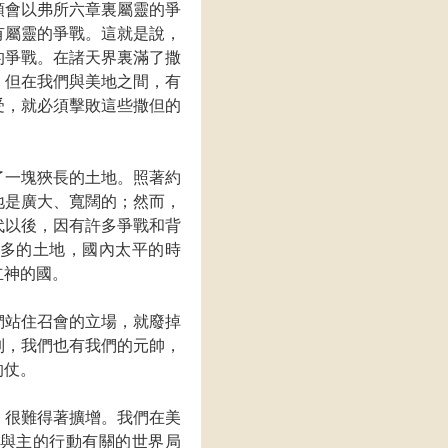
領會以弗所六章裏屬靈的爭
有屬靈的爭戰。這就是說，
的爭戰。在諸天界裏滿了撒
，但在我們與美地之間，有
受，就必須擊敗這些撒但的
了一塊狹長的土地。照著約
地是廣大、寬闊的；然而，
代以後，因有許多爭戰和背
多的土地，國內太平的時
立神的國。
們站住召會的立場，就廢掉
列，我們也有我們的元帥，
的仗。
，很難得著擴增。我們在美
與主的行動有關的世界局