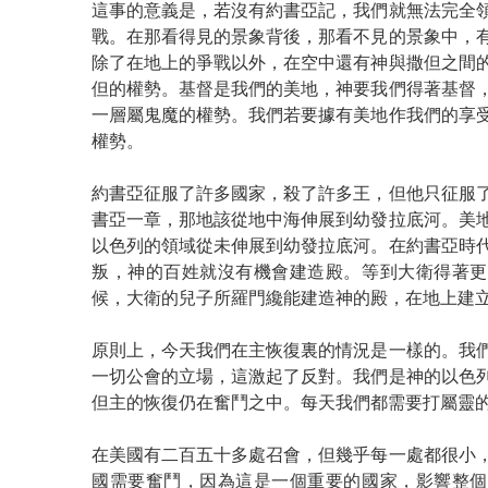
這事的意義是，若沒有約書亞記，我們就無法完全
戰。在那看得見的景象背後，那看不見的景象中，
除了在地上的爭戰以外，在空中還有神與撒但之間
但的權勢。基督是我們的美地，神要我們得著基督
一層屬鬼魔的權勢。我們若要據有美地作我們的享
權勢。
約書亞征服了許多國家，殺了許多王，但他只征服
書亞一章，那地該從地中海伸展到幼發拉底河。美
以色列的領域從未伸展到幼發拉底河。在約書亞時
叛，神的百姓就沒有機會建造殿。等到大衛得著更
候，大衛的兒子所羅門纔能建造神的殿，在地上建
原則上，今天我們在主恢復裏的情況是一樣的。我
一切公會的立場，這激起了反對。我們是神的以色
但主的恢復仍在奮鬥之中。每天我們都需要打屬靈
在美國有二百五十多處召會，但幾乎每一處都很小
國需要奮鬥，因為這是一個重要的國家，影響整個