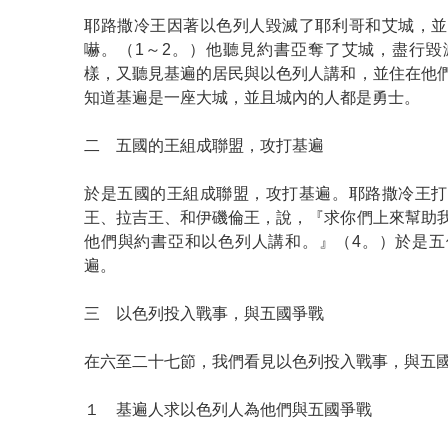
耶路撒冷王因著以色列人毀滅了耶利哥和艾城，並
嚇。（1～2。）他聽見約書亞奪了艾城，盡行毀
樣，又聽見基遍的居民與以色列人講和，並住在他
知道基遍是一座大城，並且城內的人都是勇士。
二 五國的王組成聯盟，攻打基遍
於是五國的王組成聯盟，攻打基遍。耶路撒冷王打
王、拉吉王、和伊磯倫王，說，『求你們上來幫助
他們與約書亞和以色列人講和。』（4。）於是五
遍。
三 以色列投入戰事，與五國爭戰
在六至二十七節，我們看見以色列投入戰事，與五
１ 基遍人求以色列人為他們與五國爭戰