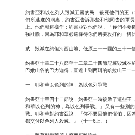
約書亞和以色列人毀滅五國的民，殺死他們的王（1
們所逃進的洞裏，約書亞告訴那些和他同去的軍長
上。他們就這樣作；約書亞對他們說，『你們不要
強壯膽，因為耶和華必這樣待你們所要攻打的一切仇
貳 毀滅在約但河西山地、低原三十一國的三十一
約書亞十章二十八節至十二章二十四節記載毀滅在
巴嫩山谷的巴力迦得，直達上到西珥的哈拉山三十
一 耶和華以色列的神，為以色列爭戰
約書亞十章四十二節說，約書亞一時殺敗了這些王
和華以色列的神，為以色列爭戰。』又有一些別的
戰。耶和華對約書亞說，『你不要因他們懼怕，因
都交付以色列人殺滅。』（十一6上。）