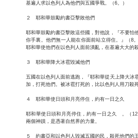
基遍人求以色列人為他們與五國爭戰。（6。）
２ 耶和華鼓勵約書亞擊敗他們
耶和華鼓勵約書亞擊敗這些國，對他說，『不要怕
你手裏。他們無一人能在你面前站立得住。』（8
耶和華使他們在以色列人面前潰亂，在基遍大大的
３ 耶和華降大冰雹毀滅他們
五國在以色列人面前逃跑，『耶和華從天上降大冰
加，打死他們。被冰雹打死的，比以色列人用刀殺死
４ 耶和華使日頭和月亮停住，約有一日之久
耶和華使日頭和月亮停住，約有一日之久 。（12
兩個神蹟，是憑著自然界的力量。
５ 約書亞和以色列人毀滅五國的民，殺死他們的