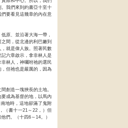
、實際和中心。所以，我們
則。我們來到約書亞十至十
我們要看見這幾章的內在意
、低原、並沿著大海一帶，
河之間，從北邊的利巴嫩到
人，就是偉人族。照著民數
世記六章啟示，拿非林人是
拿非林人，神囑咐祂的選民
的，但祂也是嚴厲的，因為
之間創造一塊狹長的土地。
地要成為基督的地，以馬內
迦南地時，這地卻滿了鬼附
（書十一21～22，）但
他們。（十四6～14。）