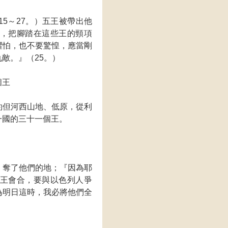
5～27。）五王被帶出他
，把腳踏在這些王的頸項
懼怕，也不要驚惶，應當剛
敵。』（25。）
個王
約但河西山地、低原，從利
一國的三十一個王。
，奪了他們的地；『因為耶
王會合，要與以色列人爭
為明日這時，我必將他們全