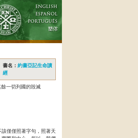
書名：
約書亞記生命讀
經
其餘一切列國的毀滅
不該僅僅照著字句，照著天