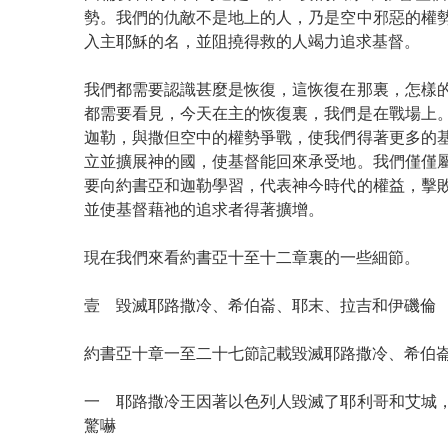
勢。我們的仇敵不是地上的人，乃是空中邪惡的權
入主耶穌的名，並阻撓得救的人竭力追求基督。
我們都需要認識甚麼是恢復，這恢復在那裏，怎樣
都需要看見，今天在主的恢復裏，我們是在戰場上
迦勒，與撒但空中的權勢爭戰，使我們得著更多的
立並擴展神的國，使基督能回來承受地。我們僅僅
要向約書亞和迦勒學習，代表神今時代的權益，擊
並使基督藉祂的追求者得著擴增。
現在我們來看約書亞十至十二章裏的一些細節。
壹 毀滅耶路撒冷、希伯崙、耶末、拉吉和伊磯倫
約書亞十章一至二十七節記載毀滅耶路撒冷、希伯
一 耶路撒冷王因著以色列人毀滅了耶利哥和艾城
驚嚇