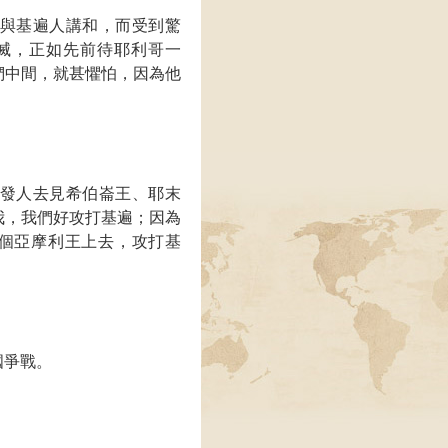
與基遍人講和，而受到驚
滅，正如先前待耶利哥一
們中間，就甚懼怕，因為他
發人去見希伯崙王、耶末
我，我們好攻打基遍；因為
個亞摩利王上去，攻打基
國爭戰。