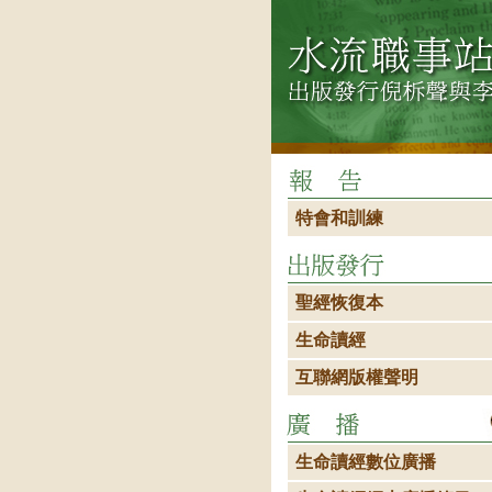
特會和訓練
聖經恢復本
生命讀經
互聯網版權聲明
生命讀經數位廣播