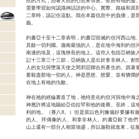
然的方式，憑著天然的心思來領會。聖經有牠的靈
需要學習如何認識神話語的中心、實際、路線和原
二章時，該記住這點。我在本篇信息中的負擔，是
義。
約書亞十至十二章表明，約書亞毀滅約但河西山地
其餘一切列國。迦南最強的人，是在地中海到約但
南邊的埃及，這塊狹長的地上。這些人包括亞衲族
記十三章三十三節，亞納族人是出於拿非林人。創
人的女兒與墮落天使之間邪惡聯合所產生的。因著
要殺盡那地一切的人。神是恩慈、慈愛、並有憐憫
在地上有祂的仇敵。
神在祂的經綸裏造了地，祂特意在約但河與地中海
神應許將這地賜給亞伯拉罕和他的後裔。至終，這
利的地。（賽八8。）但是當以色列豫備好要據有
的人、拜偶像的人、和拿非林人。約書亞殺了他們，
山上還有一部分人相當強盛，所以迦勒就進來，征服