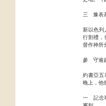
三 豫表
新以色列
行割禮，
督作神所
參 守逾
約書亞五
晚上，他
一 記念
審判