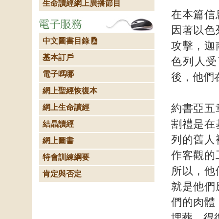
生命讀經網上廣播節目
在本篇信
因著以色
中文圖書目錄
攻擊，迦
基本訂戶
色列人受
電子嗎哪
後，他們
網上聖經恢復本
約書亞五
網上生命讀經
割禮是在
結晶讀經
列的舊人
網上圖書
作客觀的
特會訓練綱要
所以，他
肯定與否定
就是他們
們的肉體
埋葬、得