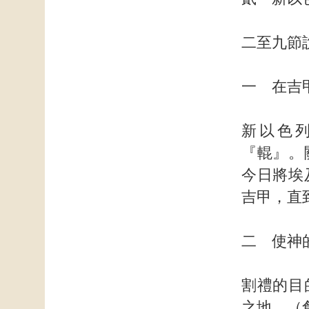
二至九節
一 在吉
新以色
『輥』。
今日將埃
吉甲，直
二 使神
割禮的目
之地。（