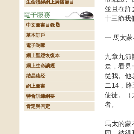
生命讀經網上廣播節目
並且在許
十三節我
中文圖書目錄
基本訂戶
一 馬太蒙
電子嗎哪
網上聖經恢復本
九章九節
走，看見
網上生命讀經
從我。他
结晶读经
二14，
網上圖書
使徒。（
特會訓練綱要
者。
肯定與否定
馬太的蒙
同。彼得