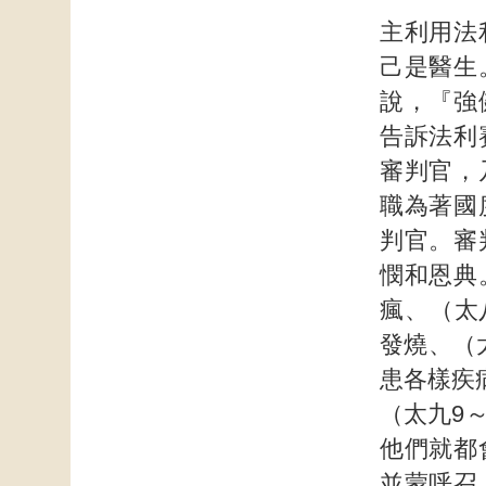
主利用法
己是醫生
說，『強
告訴法利
審判官，
職為著國
判官。審
憫和恩典
瘋、（太
發燒、（太
患各樣疾
（太九9
他們就都
並蒙呼召