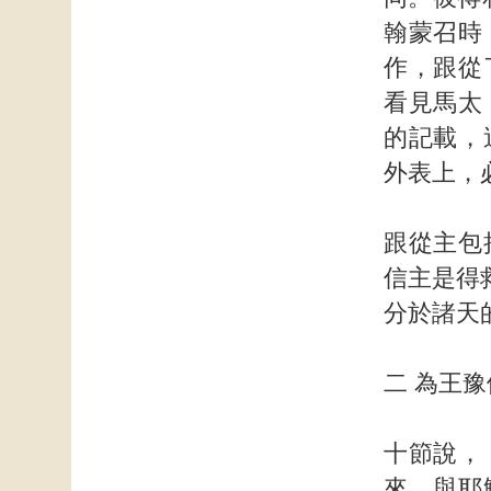
翰蒙召時
作，跟從
看見馬太
的記載，
外表上，
跟從主包
信主是得
分於諸天
二 為王
十節說，
來，與耶