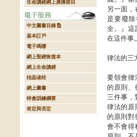
生命讀經網上廣播節目
另一面，
是要廢除
中文圖書目錄
全。』這
基本訂戶
在這件事
電子嗎哪
網上聖經恢復本
律法的三
網上生命讀經
要領會律
结晶读经
的原則、
網上圖書
三件事，
特會訓練綱要
律法的原
肯定與否定
的原則對
會不會得
原則，不