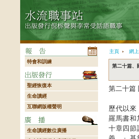
主頁
網上
特會和訓練
第二十篇、
聖經恢復本
第二十篇
生命讀經
互聯網版權聲明
歷代以來
羅馬書和
十章四節
生命讀經數位廣播
義。』基