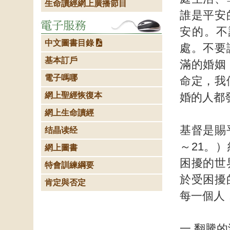
生命讀經網上廣播節目
誰是平安
安的。不
中文圖書目錄
處。不要
基本訂戶
滿的婚姻
電子嗎哪
命定，我
網上聖經恢復本
婚的人都
網上生命讀經
基督是賜
结晶读经
～21。
網上圖書
困擾的世
特會訓練綱要
於受困擾
肯定與否定
每一個人
一 翻騰