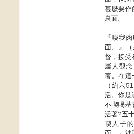
甚麼要作
裏面。
『喫我肉
面。』（
督，接受
屬人觀念
著。在這
（約六5
活。你是
不喫喝基
活著?五
喫人子
面。』神