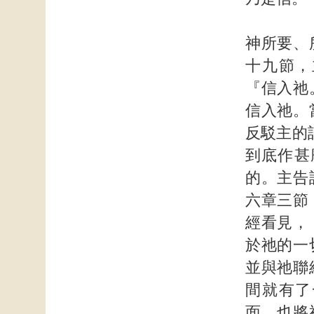
神所要、
十九節，
『信入祂
信入祂。
反駁主的
到底作甚
的。主告
六章三節
經看見，
於祂的一
並與祂聯
間就有了
面，也將