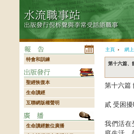
主頁
網上
特會和訓練
第十六篇、
聖經恢復本
第十六篇
生命讀經
互聯網版權聲明
貳 受困
我們活在
生命讀經數位廣播
庭生活、