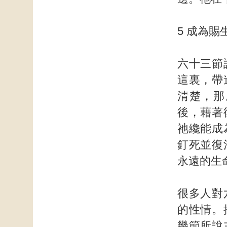
5 成為賜
六十三節
這裏，帶
清楚，那
後，藉著
祂纔能成
釘死並復
永遠的生
很多人對
的性情。
幾節所說