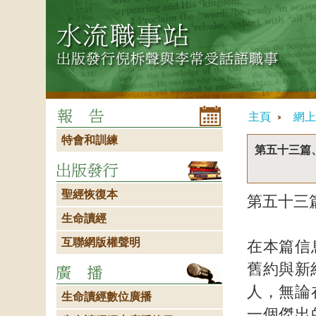
主頁
網上
特會和訓練
第五十三篇
聖經恢復本
第五十三
生命讀經
互聯網版權聲明
在本篇信
舊約與新
人，無論
生命讀經數位廣播
一個傑出