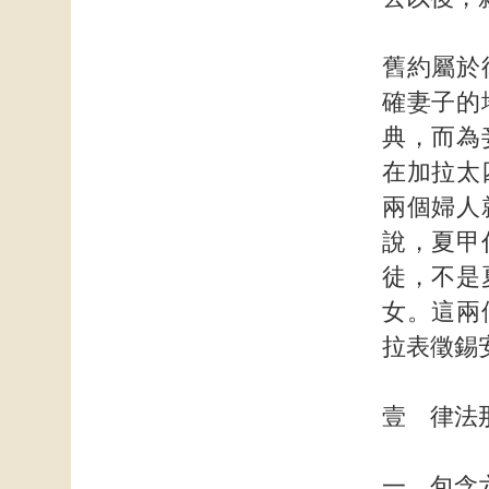
舊約屬於
確妻子的
典，而為
在加拉太
兩個婦人
說，夏甲
徒，不是
女。這兩
拉表徵錫
壹 律法
一 包含