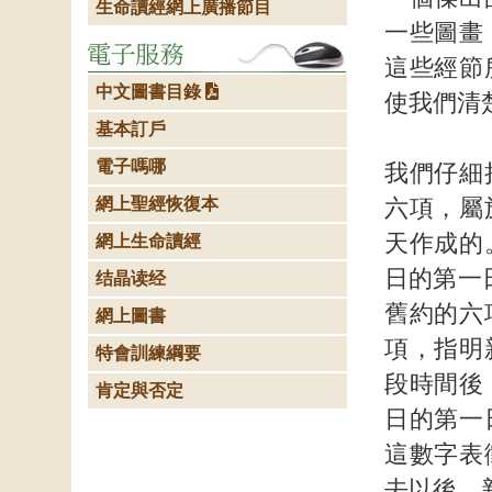
生命讀經網上廣播節目
一些圖畫
這些經節
中文圖書目錄
使我們清
基本訂戶
電子嗎哪
我們仔細
網上聖經恢復本
六項，屬
天作成的
網上生命讀經
日的第一
结晶读经
舊約的六
網上圖書
項，指明
特會訓練綱要
段時間後
肯定與否定
日的第一
這數字表
去以後，