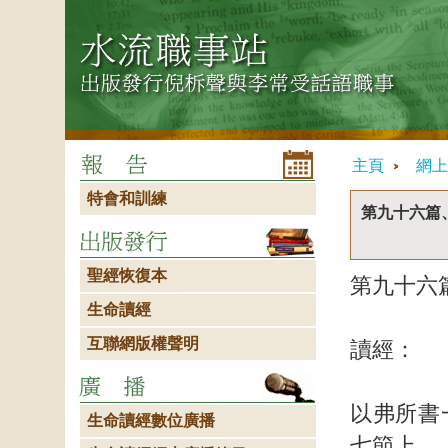
主頁
網上
特會和訓練
第九十六篇
聖經恢復本
第九十六
生命讀經
互聯網版權聲明
讀經：
以弗所書
生命讀經數位廣播
七節上。