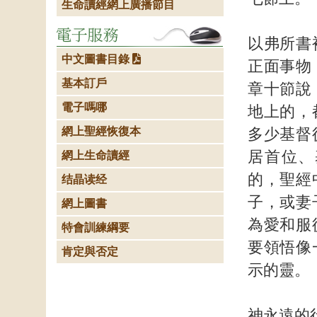
生命讀經網上廣播節目
以弗所書
中文圖書目錄
正面事物
基本訂戶
章十節說
電子嗎哪
地上的，
網上聖經恢復本
多少基督
居首位、
網上生命讀經
的，聖經
结晶读经
子，或妻
網上圖書
為愛和服
特會訓練綱要
要領悟像
肯定與否定
示的靈。
神永遠的