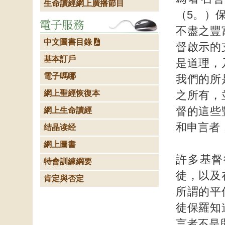
生命讀經網上廣播節目
（5。）
不盡之豐
中文圖書目錄
督啟示的
基本訂戶
是道理，
電子嗎哪
我們的所
網上聖經恢復本
之所有，
督的這些
網上生命讀經
和申言者
结晶读经
網上圖書
許多基督
特會訓練綱要
徒，以及
肯定與否定
所謂的平
徒保羅知
言者不是