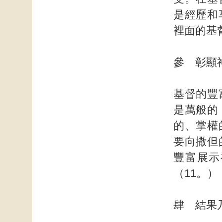
是經歷和
裡面的基
參 彰顯
基督的豐
是萬般的
的、掌權
要向撒但
豐富展示
（11。）
肆 結果