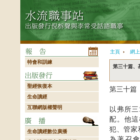
主頁
網上
特會和訓練
第三十篇、
聖經恢復本
第三十篇
生命讀經
互聯網版權聲明
以弗所三
配。他這
犯、管家
生命讀經數位廣播
為著召