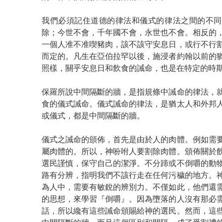
我們必須記住道德的律法和儀式的律法之間的不同
除；今世不會，千年國不會，永世也不會。相反的
一個人准不准喫豬肉，該不該守安息日，或行不行
而定的。凡生在亞伯拉罕以後，施浸者約翰以前的
照樣，關乎安息日和飲食的誡命，也是在特定的時
保羅所說中間隔斷的牆，是指規條中誡命的律法，
食的儀式誡命。儀式誡命的律法，是猶太人和外邦
或儀式，都是中間隔斷的牆。
儀式之誡命的頒佈，首先是由於人的肉體。例如需
屬肉體的。所以，神吩咐人要割除肉體。頒佈關於
選民謹慎，保守自己的潔淨。不分蹄或不倒嚼的動
路有分辨，指明我們不該行走在任何污穢的地方。
為人中，需要有敏銳的辨別力。不僅如此，他們還
的思想，來學習『倒嚼』。因為墮落的人沒有那必
話，所以纔有這些誡命頒賜給神的選民。然而，這