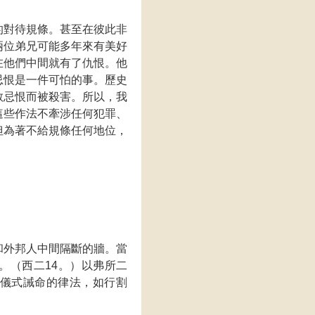
的對待規條。甚至在彼此非
兩位弟兄可能多年來有美好
在他們中間就有了仇恨。他
忌恨是一件可怕的事。歷史
教忌恨而被殺害。所以，我
這些作法不牽涉任何犯罪、
但為著不給規條任何地位，
和外邦人中間隔斷的牆。當
。（西二14。）以弗所二
儀式誡命的律法，如行割