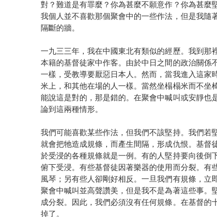
對？難道是有罪麼？你為甚麼不願意作？你為甚麼
我個人並不喜歡那個聚會中的一些作法，但是我隨
隔斷的牆。
一九三三年，我在中國東北有類似的經歷。我到那
本籍的基督徒家中作客。由於中日之間的政治關係
一樣，受教導要厭惡日本人。然而，當我進入這家
米上，和其他在場的人一樣。當然坐榻榻米而不坐
能說這是對的，那是錯的。在聚會中喊叫或安靜也
論到這兩種情形。
我們可能喜歡某些作法，但我們不該堅持。我們若
就會把牠造成規條，而產生間隔，形成仇恨。基督
於受浸的各種規條就是一例。有的人堅持要向後倒
俯下受浸。有些基督徒因著樂器的使用而分裂。有
風琴；另有些人卻剛好相反。一旦我們有規條，立
聚會中喊叫並高聲讚美，但是我不是為著這些事。
成分裂。因此，我們必須沒有任何規條。在基督的
掉了。