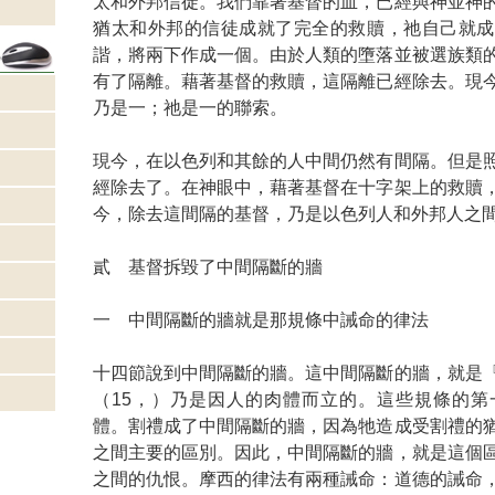
太和外邦信徒。我們靠著基督的血，已經與神並神
猶太和外邦的信徒成就了完全的救贖，祂自己就成
諧，將兩下作成一個。由於人類的墮落並被選族類
有了隔離。藉著基督的救贖，這隔離已經除去。現
乃是一；祂是一的聯索。
現今，在以色列和其餘的人中間仍然有間隔。但是
經除去了。在神眼中，藉著基督在十字架上的救贖
今，除去這間隔的基督，乃是以色列人和外邦人之
貳 基督拆毀了中間隔斷的牆
一 中間隔斷的牆就是那規條中誡命的律法
十四節說到中間隔斷的牆。這中間隔斷的牆，就是
（15，）乃是因人的肉體而立的。這些規條的第
體。割禮成了中間隔斷的牆，因為牠造成受割禮的
之間主要的區別。因此，中間隔斷的牆，就是這個
之間的仇恨。摩西的律法有兩種誡命：道德的誡命