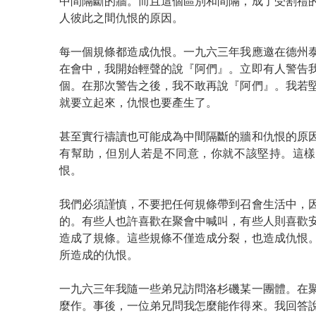
中間隔斷的牆。而且這個區別和間隔，成了受割禮
人彼此之間仇恨的原因。
每一個規條都造成仇恨。一九六三年我應邀在德州
在會中，我開始輕聲的說『阿們』。立即有人警告
個。在那次警告之後，我不敢再說『阿們』。我若
就要立起來，仇恨也要產生了。
甚至實行禱讀也可能成為中間隔斷的牆和仇恨的原
有幫助，但別人若是不同意，你就不該堅持。這樣
恨。
我們必須謹慎，不要把任何規條帶到召會生活中，
的。有些人也許喜歡在聚會中喊叫，有些人則喜歡
造成了規條。這些規條不僅造成分裂，也造成仇恨
所造成的仇恨。
一九六三年我隨一些弟兄訪問洛杉磯某一團體。在
麼作。事後，一位弟兄問我怎麼能作得來。我回答