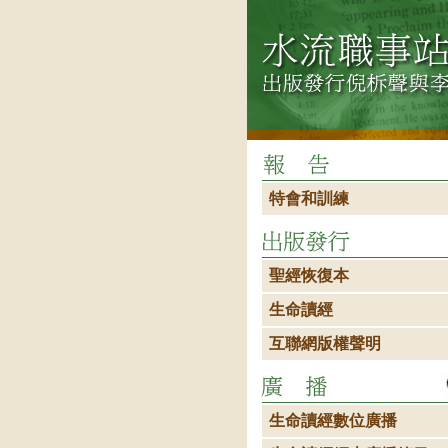
特會和訓練
聖經恢復本
生命讀經
互聯網版權聲明
生命讀經數位廣播