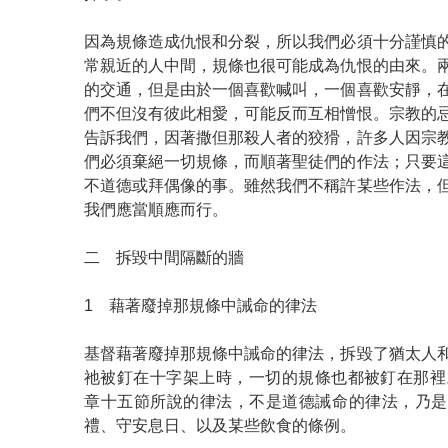
因為規條造成仇恨和分裂，所以我們必須十分謹慎
常親近的人中間，規條也很可能成為仇恨的由來。
的交通，但是由於一個喜歡喊叫，一個喜歡安靜，
們不但沒有彼此相愛，可能反而互相憎恨。宗教的
告訴我們，因著撒但那殺人者的狡猾，許多人因宗
們必須棄絕一切規條，而順著聖徒們的作法；只要
不道德或拜偶像的事。雖然我們不稱許某些作法，
我們應當順應而行。
二 拆毀中間隔斷的牆
1 藉著廢掉那規條中誡命的律法
基督藉著廢掉那規條中誡命的律法，拆毀了猶太人
祂被釘在十字架上時，一切的規條也都被釘在那裡
章十五節所說的律法，不是道德誡命的律法，乃是
禮、守安息日、以及某些飲食的條例。