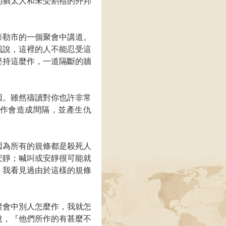
的猶太人和未受割禮的外邦
泰勒市的一個聚會中講道。
我說，這裡的人不能忍受這
堅持這麼作，一道隔斷的牆
因。雖然禱讀對你也許非常
作會造成間隔，並產生仇
因為所有的規條都是殺死人
安靜；喊叫或安靜很可能就
。我看見過由於這樣的規條
聚會中別人怎麼作，我就怎
說，『他們所作的有甚麼不