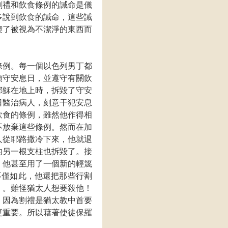
割禮和飲食條例的誡命是儀
多說到飲食的誡命，這些誡
喫了被視為不潔淨的東西而
條例。每一個以色列男丁都
須守安息日，並遵守有關飲
耶穌在地上時，拆毀了守安
日醫治病人，刻意干犯安息
飲食的條例，雖然他作得相
不放棄這些條例。然而在加
人從耶路撒冷下來，他就退
的另一根支柱也拆毀了。接
，他甚至用了一個新的輕篾
不僅如此，他還把那些行割
』。難怪猶太人想要殺他！
，因為割禮是猶太教中首要
更重要。所以藉著使徒保羅