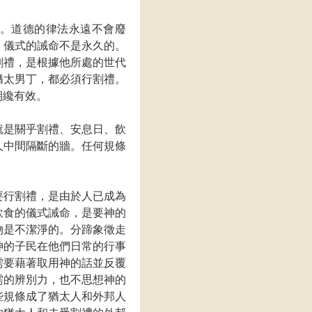
。道德的律法永遠不會廢
，儀式的誡命不是永久的。
割禮，是根據他所處的世代
猶太男丁，都必須行割禮。
期纔有效。
就是關乎割禮、安息日、飲
人中間隔斷的牆。任何規條
要行割禮，是由於人已成為
飲食的儀式誡命，是要神的
物是不潔淨的。分蹄象徵走
神的子民在他們日常的行事
需要藉著取用神的話並反覆
需的辨別力，也不思想神的
些規條成了猶太人和外邦人