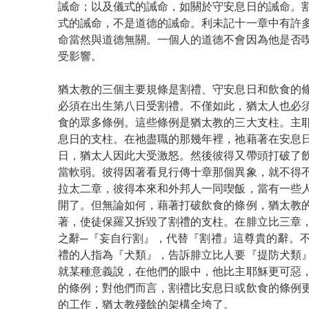
誡命；以及儀式的誡命，如關於守安息日的誡命。
式的誡命，不是道德的誡命。利未記十一章中有許
命當然與道德無關。一個人的道德不會因為他是否
受影響。
猶太教的三個主要規條是割禮、守安息日和飲食的
必須在出生第八日受割禮。不僅如此，猶太人也必
食的眾多條例。這些條例是猶太教的三大支柱。主
息日的支柱。在祂盡職的那幾年裡，祂藉著在安息
日，猶太人因此大受激怒。然後彼得又帶頭打破了
當軟弱。彼得因著看見行傳十章那個異象，就不得
拉太二章，彼得本來和外邦人一同喫飯，當有一些
開了。但無論如何，藉著打破飲食的條例，猶太教
著，使徒保羅又拆毀了割禮的支柱。在腓立比三章
之辭─『妄自行割』，代替『割禮』這尊貴的辭。
禮的人指為『犬類』，告訴腓立比人要『提防犬類
就某種意義說，在他們的眼中，他比主耶穌更可惡
的條例；對他們而言，割禮比安息日或飲食的條例
的工作，猶太教殘餘的架構全垮了。