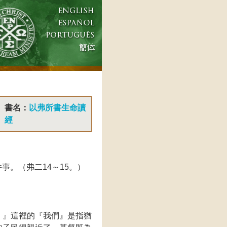
書名：
以弗所書生命讀
經
事。（弗二14～15。）
。』這裡的『我們』是指猶