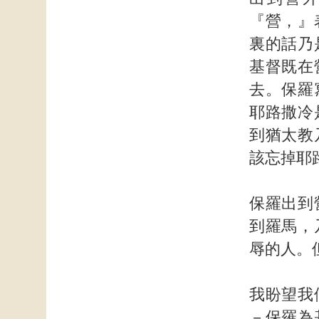
『營，』
裏的話乃
基督既在
去。保羅
耶路撒冷
到猶太教
該忘掉耶
保羅出到
到羅馬，
辱的人。
我盼望我
－保羅為