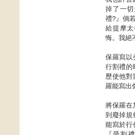
掉了一切
禮?』倘
給提摩太
悔。我絕
保羅寫以
行割禮的
歷使他對
羅能寫出
將保羅在
到廢掉規
能寫於行
『受割