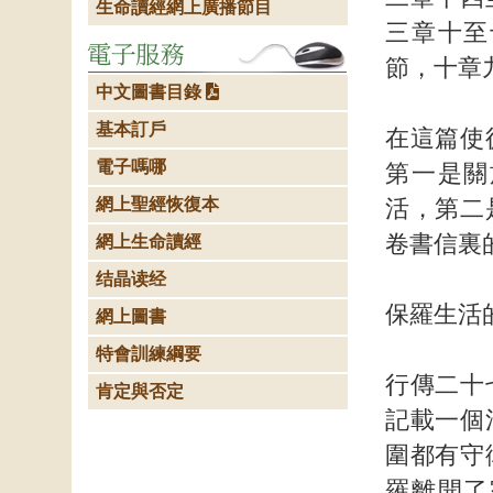
生命讀經網上廣播節目
三章十至
節，十章
中文圖書目錄
基本訂戶
在這篇使
電子嗎哪
第一是關
網上聖經恢復本
活，第二
卷書信裏
網上生命讀經
结晶读经
保羅生活
網上圖書
特會訓練綱要
行傳二十
肯定與否定
記載一個
圍都有守
羅離開了