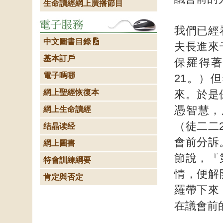
生命讀經網上廣播節目
我們已經
中文圖書目錄
夫長進來
基本訂戶
保羅得著
電子嗎哪
21。）
網上聖經恢復本
來。於是
憑智慧，
網上生命讀經
（徒二二
结晶读经
會前分訴
網上圖書
節說，『
特會訓練綱要
情，便解
肯定與否定
羅帶下來
在議會前