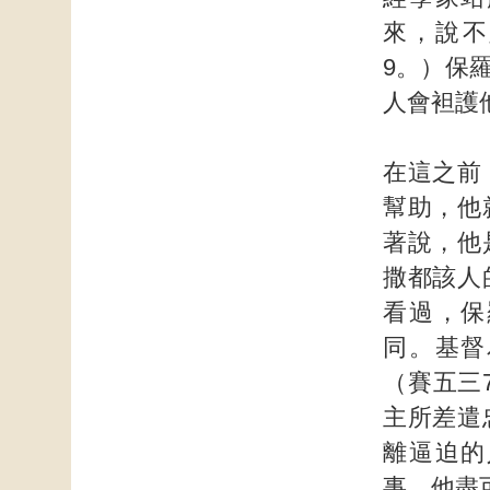
來，說不
9。）保
人會袒護
在這之前
幫助，他
著說，他
撒都該人
看過，保
同。基督
（賽五三7
主所差遣
離逼迫的
事，他盡