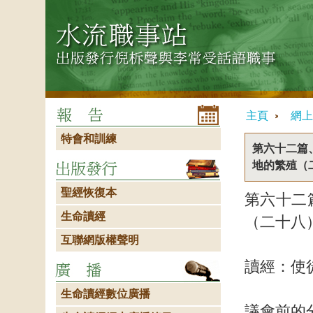
主頁
網上
特會和訓練
第六十二篇
地的繁殖（
聖經恢復本
第六十二
生命讀經
（二十八
互聯網版權聲明
讀經：使
生命讀經數位廣播
議會前的