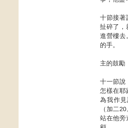
十節接著
扯碎了，
進營樓去
的手。
主的鼓勵
十一節說
怎樣在耶
為我作見
（加二2
站在他旁
顧。