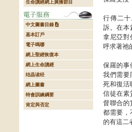
生命讀經網上廣播節目
行傳二十
中文圖書目錄
訴。在本
基本訂戶
拿尼亞對
電子嗎哪
呼求著祂
網上聖經恢復本
保羅的事
網上生命讀經
我們需要
结晶读经
死和復活
網上圖書
信徒在素
特會訓練綱要
督聯合的
肯定與否定
都需要，
的有這二