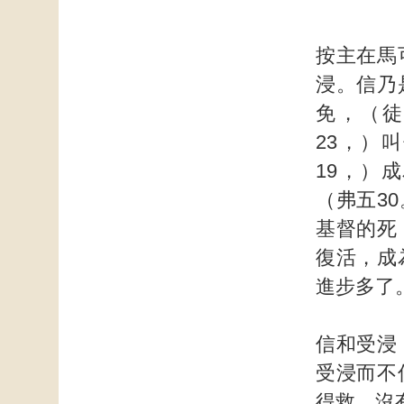
按主在馬
浸。信乃
免，（徒
23，）
19，）
（弗五3
基督的死
復活，成
進步多了
信和受浸
受浸而不
得救，沒