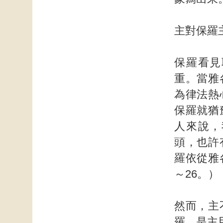
主對保羅
保羅看見
重。當雅
為律法熱
保羅就猶
人來說，
頭，也許
羅依從雅
～26。）
然而，主
羅，是主