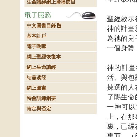
生命讀經網上廣播節目
聖經啟示
中文圖書目錄
神的計畫
基本訂戶
為祂的兒
電子嗎哪
一個身體
網上聖經恢復本
神的計畫
網上生命讀經
活、與包
结晶读经
揀選的人
網上圖書
了賜生命
特會訓練綱要
一神可以
肯定與否定
上，在那
裏，已經
裏面。（