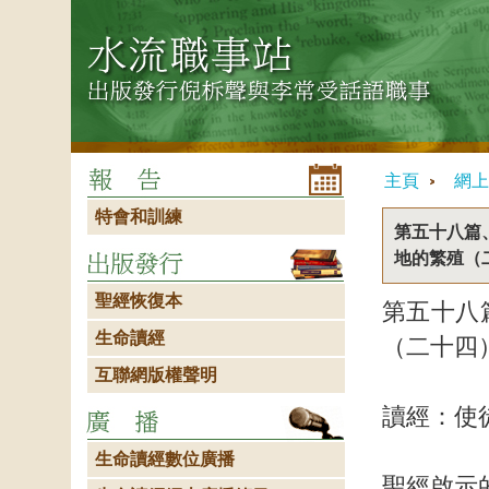
主頁
網上
特會和訓練
第五十八篇
地的繁殖（
聖經恢復本
第五十八
生命讀經
（二十四
互聯網版權聲明
讀經：使
生命讀經數位廣播
聖經啟示