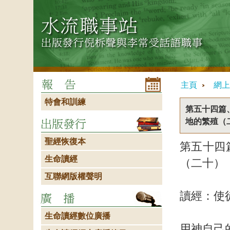
主頁
網上
特會和訓練
第五十四篇
地的繁殖（
聖經恢復本
第五十四
生命讀經
（二十）
互聯網版權聲明
讀經：使
生命讀經數位廣播
用神自己