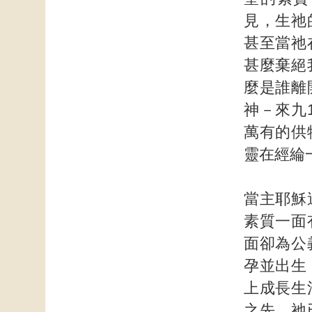
見，生祂
甚至當祂
甚麼棄絕
麼是誰離
神－來九
萬有的供
靈在經綸
當主耶穌
素質一面
面卻為公
孕並出生
上成長生
之先，祂