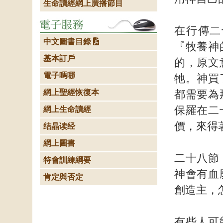
生命讀經網上廣播節目
在行傳二
中文圖書目錄
『牧養神
基本訂戶
的，原文
電子嗎哪
牠。神買
網上聖經恢復本
都需要為
保羅在二
網上生命讀經
價，來得
结晶读经
網上圖書
二十八節
特會訓練綱要
神會有血
肯定與否定
創造主，
有些人可