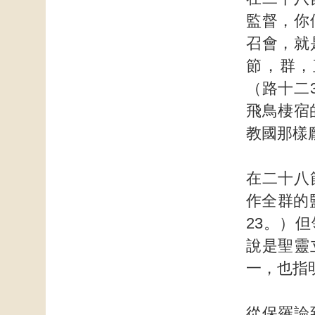
監督，你
召會，就
節，群，
（路十二
飛鳥棲宿
教國那樣
在二十八
作全群的
23。）
說是聖靈
一，也指
從保羅論