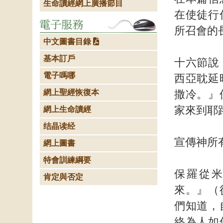
生命讀經網上廣播節目
在使徒行
所召會的
中文圖書目錄
基本訂戶
十六節說
電子嗎哪
西亞耽延
網上聖經恢復本
撒冷。』
家來到耶
網上生命讀經
结晶读经
宣傳神所
網上圖書
特會訓練綱要
保羅從
肯定與否定
來。』（
們知道，
終為人如