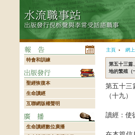
主頁
網上
特會和訓練
第五十三篇
地的繁殖（
聖經恢復本
第五十三
生命讀經
（十九）
互聯網版權聲明
讀經：使
生命讀經數位廣播
在本篇信