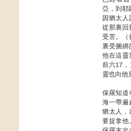
亞，到耶
因猶太人
從那裏回
受苦。（
裏受捆綁
他在這靈
前六17
靈也向他
保羅知道
海一帶遍
猶太人，
要捉拿他
保羅末次