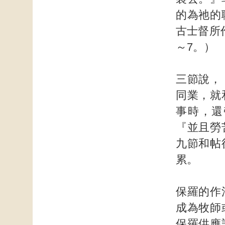
的為祂的
古士督所
～7。）
三節說，
同業，就
事時，還
『並且勞
九節和帖
累。
保羅的作
成為牧師
保羅供應