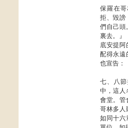
保羅在哥
拒、毀謗
們自己頭
裏去。』
底安提阿
配得永遠
也宣告：
七、八節
中，這人
會堂。管
哥林多人
如同十六
單位，如