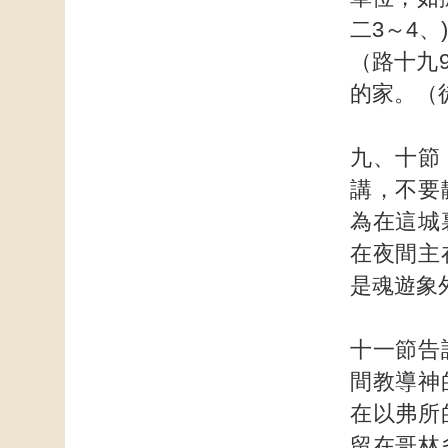
二3～4、
（路十九
的家。（
九、十節
講，不要
為在這城
在夜間主
是魂遊象
十一節告
間教導神
在以弗所
留在哥林