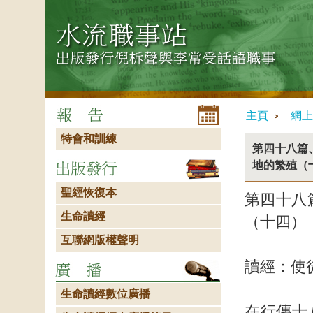
主頁
網上
特會和訓練
第四十八篇
地的繁殖（
聖經恢復本
第四十八
生命讀經
（十四）
互聯網版權聲明
讀經：使
生命讀經數位廣播
在行傳十