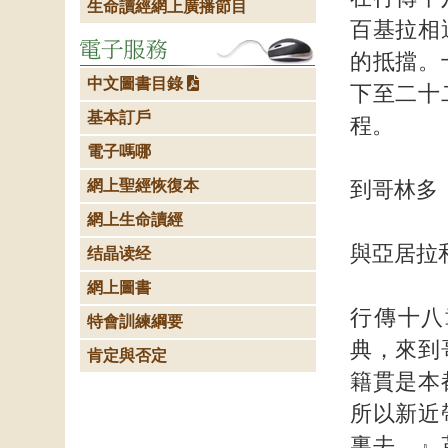
生命讀經網上廣播節目
百基拉相
的抵擋。
中文圖書目錄
下至二十
基本訂戶
程。
電子嗎哪
網上聖經恢復本
到哥林多
網上生命讀經
與亞居拉
结晶读经
網上圖書
行傳十八
特會訓練綱要
典，來到
肯定與否定
籍貫是本
所以新近
裏去。』