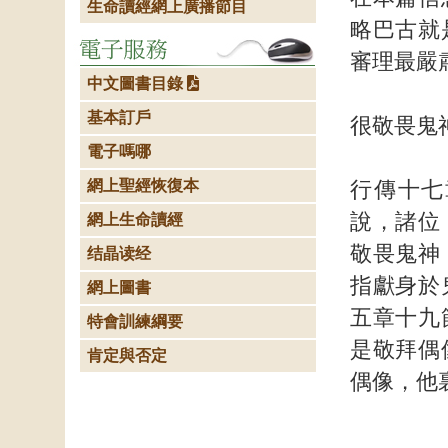
生命讀經網上廣播節目
略巴古就
審理最嚴
中文圖書目錄
基本訂戶
很敬畏鬼
電子嗎哪
網上聖經恢復本
行傳十七
說，諸位
網上生命讀經
敬畏鬼神
结晶读经
指獻身於
網上圖書
五章十九
特會訓練綱要
是敬拜偶
肯定與否定
偶像，他