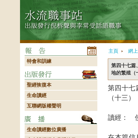
主頁
網上
特會和訓練
第四十七篇
地的繁殖（
聖經恢復本
第四十七
生命讀經
（十三）
互聯網版權聲明
讀經： 
生命讀經數位廣播
在本篇信