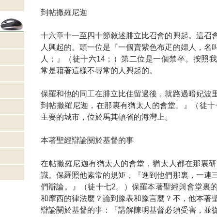
到帖撒羅尼迦
十六章十一至四十節敘述腓立比召會的興起。這召
人興起的。頭一位是『一個賣紫色布疋的婦人，名
人；』（徒十六14；）第二位是一個禁卒。按照
常是藉著這樣不尋常的人興起的。
保羅和他的同工在腓立比住留過後，就路過暗妃波
到帖撒羅尼迦，在那裏有猶太人的會堂。』（徒十
主要的城市，位於馬其頓省的海灣上。
本著聖經辯論關於基督的事
在帖撒羅尼迦有猶太人的會堂，猶太人都在那裏研
識。保羅照他素常的規矩，『進到他們那裏，一連
們辯論。』（徒十七2。）保羅本著聖經與會堂裏
和摩西的律法麼？論到豫表和豫言麼？不，他本著
辯論關於基督的事：『講解陳明基督必須受害，並