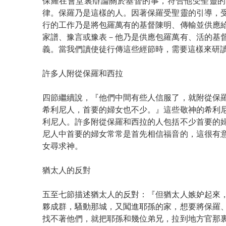
保羅在會堂裏辯論關於基督的事，符合他受聖靈的
律。保羅乃是這樣的人。因著保羅受聖靈的引導，
行的工作乃是將包羅萬有的基督陳明、傳輸並供應
家譜、豫言或豫表－他乃是供應包羅萬有、活的基
義。當我們讀使徒行傳這些經節時，需要這樣來研
許多人附從保羅和西拉
四節繼續說，『他們中間有些人信服了，就附從保
希利尼人，首要的婦女也不少。』這些敬神的希利
利尼人。許多附從保羅和西拉的人包括不少首要的
尼人中首要的婦女常常是首先相信福音的，這很有
女尋求神。
猶太人的反對
五至七節描述猶太人的反對：『但猶太人嫉妒起來
夥成群，騷動那城，又闖進耶孫的家，想要將保羅
找不著他們，就把耶孫和幾位弟兄，拉到地方官那