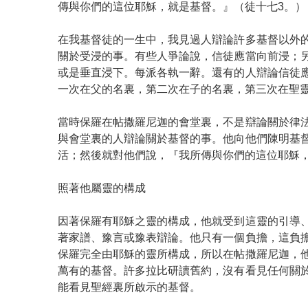
傳與你們的這位耶穌，就是基督。』（徒十七3。）
在我基督徒的一生中，我見過人辯論許多基督以外
關於受浸的事。有些人爭論說，信徒應當向前浸；
或是垂直浸下。每派各執一辭。還有的人辯論信徒
一次在父的名裏，第二次在子的名裏，第三次在聖
當時保羅在帖撒羅尼迦的會堂裏，不是辯論關於律
與會堂裏的人辯論關於基督的事。他向他們陳明基
活；然後就對他們說，『我所傳與你們的這位耶穌
照著他屬靈的構成
因著保羅有耶穌之靈的構成，他就受到這靈的引導
著家譜、豫言或豫表辯論。他只有一個負擔，這負
保羅完全由耶穌的靈所構成，所以在帖撒羅尼迦，
萬有的基督。許多拉比研讀舊約，沒有看見任何關
能看見聖經裏所啟示的基督。