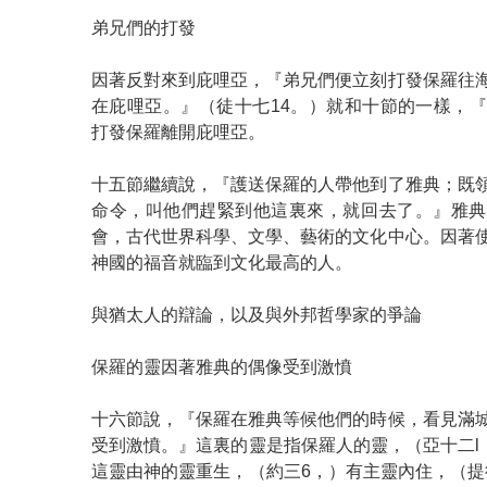
弟兄們的打發
因著反對來到庇哩亞，『弟兄們便立刻打發保羅往
在庇哩亞。』（徒十七14。）就和十節的一樣，
打發保羅離開庇哩亞。
十五節繼續說，『護送保羅的人帶他到了雅典；既
命令，叫他們趕緊到他這裏來，就回去了。』雅典
會，古代世界科學、文學、藝術的文化中心。因著
神國的福音就臨到文化最高的人。
與猶太人的辯論，以及與外邦哲學家的爭論
保羅的靈因著雅典的偶像受到激憤
十六節說，『保羅在雅典等候他們的時候，看見滿
受到激憤。』這裏的靈是指保羅人的靈，（亞十二l，
這靈由神的靈重生，（約三6，）有主靈內住，（提後