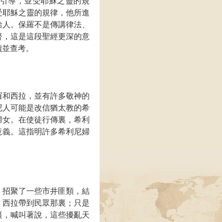
引導，並受耶穌之靈的規
受耶穌之靈的規律，他所進
給人。保羅不是傳講律法、
督，這是這段聖經更深的意
讀並查考。
羅和西拉，並有許多敬神的
尼人可能是改信猶太教的希
婦女。在使徒行傳裏，希利
意義。這指明許多希利尼婦
，招聚了一些市井匪類，結
、西拉帶到民眾那裏；只是
裏，喊叫著說，這些擾亂天