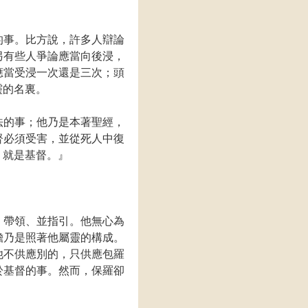
的事。比方說，許多人辯論
另有些人爭論應當向後浸，
應當受浸一次還是三次；頭
靈的名裏。
法的事；他乃是本著聖經，
督必須受害，並從死人中復
，就是基督。』
、帶領、並指引。他無心為
擔乃是照著他屬靈的構成。
他不供應別的，只供應包羅
於基督的事。然而，保羅卻