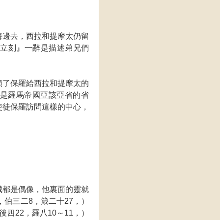
海邊去，西拉和提摩太仍留
『立刻』一辭是描述弟兄們
領了保羅給西拉和提摩太的
是羅馬帝國亞該亞省的省
使徒保羅訪問這樣的中心，
城都是偶像，他裏面的靈就
伯三二8，箴二十27，）
四22，羅八10～11，）