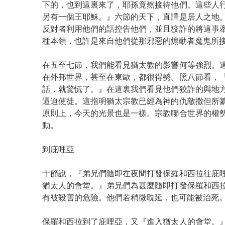
下的，也到這裏來了，耶孫竟然接待他們。這些人
另有一個王耶穌。』六節的天下，直譯是居人之地
反對者利用他們的話控告他們，並且狡詐的將這事
種本領，也許是來自他們從那邪惡的煽動者魔鬼所
在五至七節，我們能看見猶太教的影響何等強烈。
在外邦世界，甚至在東歐，都很得勢。照八節看，
話，就驚慌了。』在這裏我們看見他們狡詐的與地
逼迫使徒。這指明猶太宗教已經為神的仇敵撒但所
原則上，今天的光景也是一樣。宗教聯合世界的權
動。
到庇哩亞
十節說，『弟兄們隨即在夜間打發保羅和西拉往庇
猶太人的會堂。』弟兄們為甚麼隨即打發保羅和西
有被殺害的危險。他們若稍微耽延，也可能被治死
保羅和西拉到了庇哩亞，又『進入猶太人的會堂。