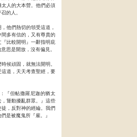
猶太人的大本營。他們必須
呼召的人。
明，他們熱切的領受這道，
中間多有信的，又有尊貴的
文『比較開明』一辭指明庇
這辭的意思是開放，沒有偏見。
麼時候頑固，就無法開明。
受這道，天天考查聖經，要
：『但帖撒羅尼迦的猶太
去，聳動擾亂群眾。』這些
使徒，反對神的經綸。我們
他們是被魔鬼所『雇。』