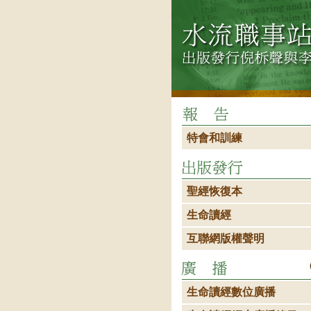
特會和訓練
聖經恢復本
生命讀經
互聯網版權聲明
生命讀經數位廣播