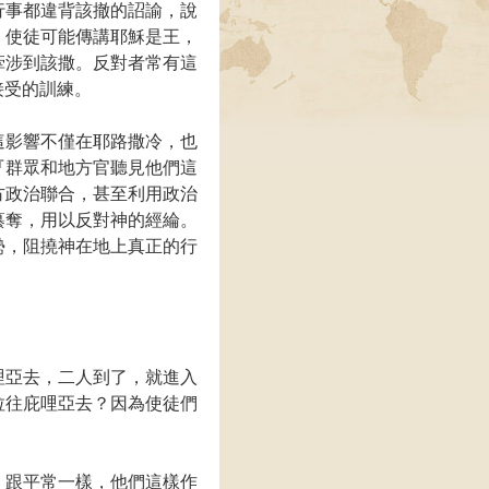
行事都違背該撤的詔諭，說
。使徒可能傳講耶穌是王，
牽涉到該撒。反對者常有這
接受的訓練。
這影響不僅在耶路撒冷，也
『群眾和地方官聽見他們這
方政治聯合，甚至利用政治
纂奪，用以反對神的經綸。
勢，阻撓神在地上真正的行
哩亞去，二人到了，就進入
拉往庇哩亞去？因為使徒們
。
』跟平常一樣，他們這樣作