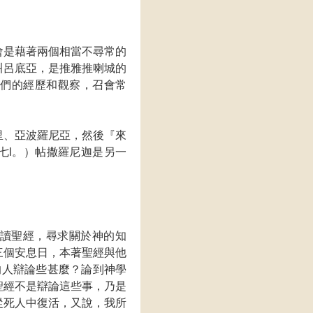
會是藉著兩個相當不尋常的
叫呂底亞，是推雅推喇城的
我們的經歷和觀察，召會常
里、亞波羅尼亞，然後『來
七l。）帖撒羅尼迦是另一
讀聖經，尋求關於神的知
三個安息日，本著聖經與他
的人辯論些甚麼？論到神學
聖經不是辯論這些事，乃是
從死人中復活，又說，我所