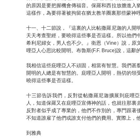
的原因是要把握機會傳福音。保羅和西拉放膽進入
這樣作，為要得著被拘留在猶太教羊圈裏那些蒙神
十一、十二節說，『這裏的人比帖撒羅尼迦的人開
天天考查聖經，要曉得這些事是否這樣。所以他們
希利尼婦女，男人也不少。』衛恩（Vine）說，原
哩亞人心思比較開明。布魯斯(F.F. Bruce)說，
我相信這些庇哩亞人不頑固，相當有智慧。我們甚
開明的人總是有智慧的。庇哩亞人開明，熱切的領
曉得這些事是否這樣。
十三節告訴我們，反對從帖撒羅尼迦擴展到庇哩亞
人，知道保羅又在庇哩亞宣傳神的話，也就往那裏
反對者似乎成了專業的，他們不作別的，專門跟著
不知道誰雇了他們或誰支付他們的費用。實際上，
到雅典